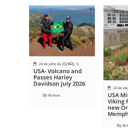
24 de julho de 2026
0
USA- Volcano and
Passes Harley
Davidson july 2026
24 de abr
USA Mis
By
M.Hans
Viking 
new Or
Memphi
By
M.