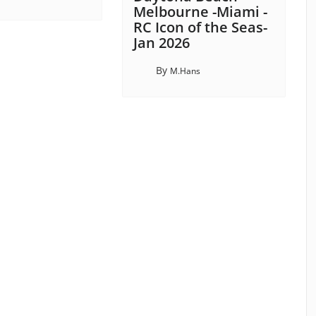
Melbourne -Miami -
RC Icon of the Seas-
Jan 2026
By
M.Hans