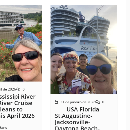
il de 2026
0
sissipi River
River Cruise
31 de janeiro de 2026
0
USA-Florida-
leans to
St.Augustine-
s April 2026
Jacksonville-
Daytona Beach-
Hans