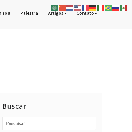
 sou
Palestra
Artigos
Contato
Início
/
Artigos
/
Aprender para a vida
Buscar