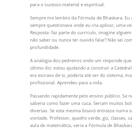
para o sucesso material e espiritual.
Sempre me lembro da Fórmula de Bhaskara. Eu a
sempre questionava onde eu iria aplicar, uma ve
Resposta: faz parte do currículo, imagine algué
não saber ou nunca ter ouvido falar? Não sei co
profundidade.
A analogia dos pedreiros onde um responde que 
último diz: estou ajudando a construir a Catedra
era escravo de si, poderia até ser do sistema, 
profissional. Aprendeu para a vida.
Passando rapidamente pelo ensino público. Se n
saberia como fazer uma cuca. Seriam muitos bo
diversas. Se esta mesma bisavó entrasse numa sal
vontade. Professor, quadro verde, giz, classes, 
aula de matemática, veria a Fórmula de Bhaskar