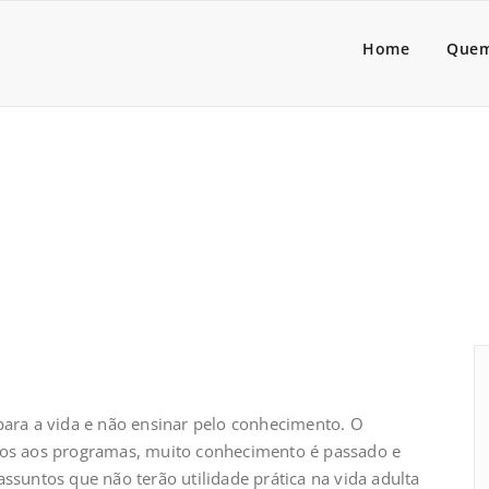
a Lider
dores de pessoas associado
Home
Quem
da
 para a vida e não ensinar pelo conhecimento. O
esos aos programas, muito conhecimento é passado e
untos que não terão utilidade prática na vida adulta