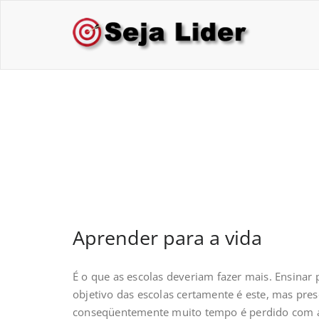
Skip
to
Sej
Treina
content
Aprender para a vi
Aprender para a vida
É o que as escolas deveriam fazer mais. Ensinar
objetivo das escolas certamente é este, mas pr
conseqüentemente muito tempo é perdido com ass