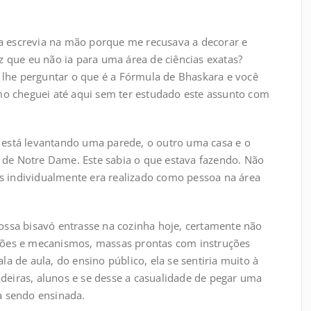
 escrevia na mão porque me recusava a decorar e
z que eu não ia para uma área de ciências exatas?
m lhe perguntar o que é a Fórmula de Bhaskara e você
mo cheguei até aqui sem ter estudado este assunto com
está levantando uma parede, o outro uma casa e o
l de Notre Dame. Este sabia o que estava fazendo. Não
mas individualmente era realizado como pessoa na área
ossa bisavó entrasse na cozinha hoje, certamente não
tões e mecanismos, massas prontas com instruções
a de aula, do ensino público, ela se sentiria muito à
cadeiras, alunos e se desse a casualidade de pegar uma
a sendo ensinada.