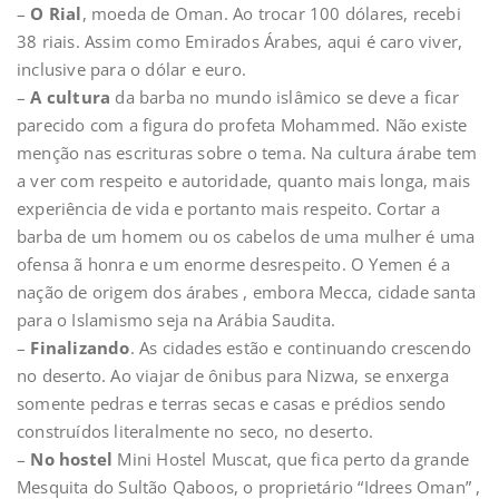
–
O Rial
, moeda de Oman. Ao trocar 100 dólares, recebi
38 riais. Assim como Emirados Árabes, aqui é caro viver,
inclusive para o dólar e euro.
–
A cultura
da barba no mundo islâmico se deve a ficar
parecido com a figura do profeta Mohammed. Não existe
menção nas escrituras sobre o tema. Na cultura árabe tem
a ver com respeito e autoridade, quanto mais longa, mais
experiência de vida e portanto mais respeito. Cortar a
barba de um homem ou os cabelos de uma mulher é uma
ofensa ã honra e um enorme desrespeito. O Yemen é a
nação de origem dos árabes , embora Mecca, cidade santa
para o Islamismo seja na Arábia Saudita.
–
Finalizando
. As cidades estão e continuando crescendo
no deserto. Ao viajar de ônibus para Nizwa, se enxerga
somente pedras e terras secas e casas e prédios sendo
construídos literalmente no seco, no deserto.
–
No hostel
Mini Hostel Muscat, que fica perto da grande
Mesquita do Sultão Qaboos, o proprietário “Idrees Oman” ,