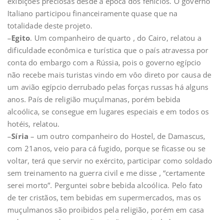
exibições preciosas desde a época dos fenícios. O governo
Italiano participou financeiramente quase que na
totalidade deste projeto.
–
Egito
. Um companheiro de quarto , do Cairo, relatou a
dificuldade econômica e turística que o país atravessa por
conta do embargo com a Rússia, pois o governo egípcio
não recebe mais turistas vindo em vôo direto por causa de
um avião egípcio derrubado pelas forças russas há alguns
anos. País de religião muçulmanas, porém bebida
alcoólica, se consegue em lugares especiais e em todos os
hotéis, relatou.
–
Síria
– um outro companheiro do Hostel, de Damascus,
com 21anos, veio para cá fugido, porque se ficasse ou se
voltar, terá que servir no exército, participar como soldado
sem treinamento na guerra civil e me disse , “certamente
serei morto”. Perguntei sobre bebida alcoólica. Pelo fato
de ter cristãos, tem bebidas em supermercados, mas os
muçulmanos são proibidos pela religião, porém em casa