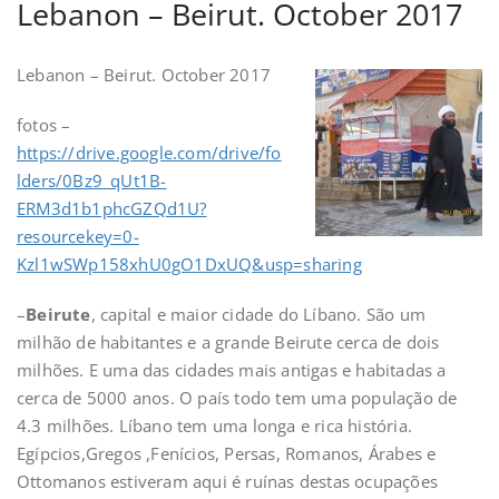
Lebanon – Beirut. October 2017
Lebanon – Beirut. October 2017
fotos –
https://drive.google.com/drive/fo
lders/0Bz9_qUt1B-
ERM3d1b1phcGZQd1U?
resourcekey=0-
Kzl1wSWp158xhU0gO1DxUQ&usp=sharing
–
Beirute
, capital e maior cidade do Líbano. São um
milhão de habitantes e a grande Beirute cerca de dois
milhões. E uma das cidades mais antigas e habitadas a
cerca de 5000 anos. O país todo tem uma população de
4.3 milhões. Líbano tem uma longa e rica história.
Egípcios,Gregos ,Fenícios, Persas, Romanos, Árabes e
Ottomanos estiveram aqui é ruínas destas ocupações