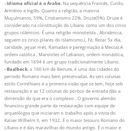
–
Idioma oficial é o Árabe
. Na sequência Francês, Curdo,
Armênio e Inglês. Quanto a religião, a maioria
Muçulmanos, 59%, Cristianismo 22%, Druze(5%). Druze é
considerado na constituição do Líbano como um dos cinco
grupos islâmicos. É uma religião monoteísta , Abraâmica,
seguem os cinco pilares do Islamismo.(, Fé, Rezar 5x dia,
caridade, jejuar mês. Ramadan e peregrinação à Mecca).A
ordem católica , Maronites of Lebanon, ordem monástica,
fundado em 1694 é um grupo tradicionalmente Líbano.
–
Baalbeck
, a 160 km de Beirute, é uma das cidades do
período Romano mais bem preservadas. As seis colunas
estilo Corinthians é a primeira visão que se tem, hoje sob
restauração e as 12 colunas do pórtico de entrada dão a
dimensão do que era o complexo . O governo alemão
financiou grande parte da restauração com equipe de
arqueólogos que iniciaram o trabalho após a visita do
Kaiser Wilhelm II, em 1932. É o maior tesouro Romano do
Líbano e é das maravilhas do mundo antigo. É o maior e