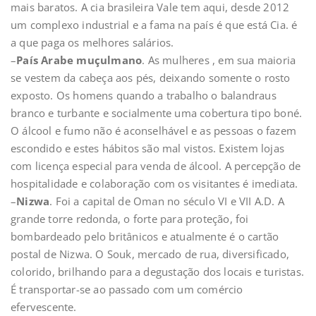
mais baratos. A cia brasileira Vale tem aqui, desde 2012
um complexo industrial e a fama na país é que está Cia. é
a que paga os melhores salários.
–
País Arabe muçulmano
. As mulheres , em sua maioria
se vestem da cabeça aos pés, deixando somente o rosto
exposto. Os homens quando a trabalho o balandraus
branco e turbante e socialmente uma cobertura tipo boné.
O álcool e fumo não é aconselhável e as pessoas o fazem
escondido e estes hábitos são mal vistos. Existem lojas
com licença especial para venda de álcool. A percepção de
hospitalidade e colaboração com os visitantes é imediata.
–
Nizwa
. Foi a capital de Oman no século VI e VII A.D. A
grande torre redonda, o forte para proteção, foi
bombardeado pelo britânicos e atualmente é o cartão
postal de Nizwa. O Souk, mercado de rua, diversificado,
colorido, brilhando para a degustação dos locais e turistas.
É transportar-se ao passado com um comércio
efervescente.