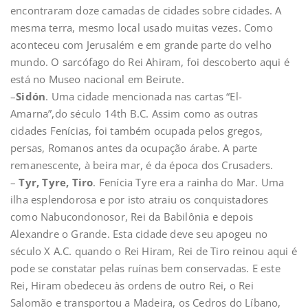
encontraram doze camadas de cidades sobre cidades. A
mesma terra, mesmo local usado muitas vezes. Como
aconteceu com Jerusalém e em grande parte do velho
mundo. O sarcófago do Rei Ahiram, foi descoberto aqui é
está no Museo nacional em Beirute.
–
Sidón
. Uma cidade mencionada nas cartas “El-
Amarna”,do século 14th B.C. Assim como as outras
cidades Fenícias, foi também ocupada pelos gregos,
persas, Romanos antes da ocupação árabe. A parte
remanescente, à beira mar, é da época dos Crusaders.
–
Tyr, Tyre, Tiro
. Fenícia Tyre era a rainha do Mar. Uma
ilha esplendorosa e por isto atraiu os conquistadores
como Nabucondonosor, Rei da Babilônia e depois
Alexandre o Grande. Esta cidade deve seu apogeu no
século X A.C. quando o Rei Hiram, Rei de Tiro reinou aqui é
pode se constatar pelas ruínas bem conservadas. E este
Rei, Hiram obedeceu às ordens de outro Rei, o Rei
Salomão e transportou a Madeira, os Cedros do Líbano,