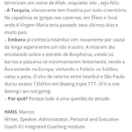
terrorizam em nome de Allah, enquanto isto , seja feliz.
–
A Turquia
, obviamente tem história por todo o território.
Na capadócia as igrejas nas cavernas, em Éfeso o local
onde A Virgem Maria teria passado seus últimos dias e
muito país.
–
Embora
já conhecia Istambul vim novamente por causa
da longa espera entre um vôo e outro. A vista em dia
ensolarado sobre o estreito de Bosphorus, vendo os
barcos e pássaros se movimentarem lentamente, vendo a
Ásia estando na Europa, visitando o Palácio os Sultões,
valeu a pena. O vôo de retorno entre Istanbul e São Paulo
durou exatos 13h04m em Boeing triple 777. iIf it is not
Boeing I am not going.
–
Por quê?
Porque tudo é uma questão de atitude.
HANS
, Marcos
Writer, Speaker, Administrator, Personal and Executive
Coach ICI Integrated Coaching Institute.