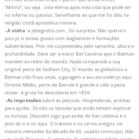
“Akhira”, ou seja , vida eterna após esta vida que pode ser
no inferno ou paraíso. Semelhante ao que me foi dito na
religião cristã apostólica romana.
–
A visIta
a jeitagrotto.com , foi surpresa. Não queria ir
pois já vi tantas grutas com staglamites e formações
subterrâneas. Pois me surpreendeu pelo tamanho, altura e
profundidade. Deve ser a maior Bat Caverna que o Batman
mantém ao redor do mundo. Nada comparada a sua
original perto de Gotham City, O mundo se globalizou e
Batman não ficou atrás, a garagem e seu esconderijo aqui
Oriente Médio, perto de Beirute é grande e vale a pena
visitar. A gruta foi descoberta em 1836.
–
As impressões
sobre as pessoas. Hospitaleiras, prontas
para ajudar. Só não os taxistas que ainda tentam explorar
os turistas. Descobri logo que andar de Van coletiva é o
jeito de ir e vir aqui. O trânsito e os carros antigos, na
maioria mercedez da década de 60, usados como,taxi, dão
um ar de Paraguai, Guatemala. O contrário também existe,