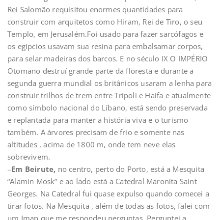
Rei Salomão requisitou enormes quantidades para
construir com arquitetos como Hiram, Rei de Tiro, o seu
Templo, em Jerusalém.Foi usado para fazer sarcófagos e
os egípcios usavam sua resina para embalsamar corpos,
para selar madeiras dos barcos. E no século IX O IMPÉRIO
Otomano destruí grande parte da floresta e durante a
segunda guerra mundial os britânicos usaram a lenha para
construir trilhos de trem entre Trípoli e Haifa e atualmente
como símbolo nacional do Líbano, está sendo preservada
e replantada para manter a história viva e o turismo
também. A árvores precisam de frio e somente nas
altitudes , acima de 1800 m, onde tem neve elas
sobrevivem.
–
Em Beirute,
no centro, perto do Porto, está a Mesquita
“Alamin Mosk” e ao lado está a Catedral Maronita Saint
Georges. Na Catedral fui quase expulso quando comecei a
tirar fotos. Na Mesquita , além de todas as fotos, falei com
um Iman que me respondeu perguntas. Perguntei a