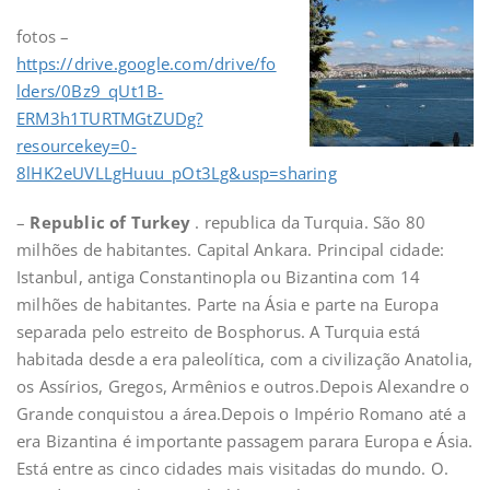
fotos –
https://drive.google.com/drive/fo
lders/0Bz9_qUt1B-
ERM3h1TURTMGtZUDg?
resourcekey=0-
8lHK2eUVLLgHuuu_pOt3Lg&usp=sharing
–
Republic of Turkey
. republica da Turquia. São 80
milhões de habitantes. Capital Ankara. Principal cidade:
Istanbul, antiga Constantinopla ou Bizantina com 14
milhões de habitantes. Parte na Ásia e parte na Europa
separada pelo estreito de Bosphorus. A Turquia está
habitada desde a era paleolítica, com a civilização Anatolia,
os Assírios, Gregos, Armênios e outros.Depois Alexandre o
Grande conquistou a área.Depois o Império Romano até a
era Bizantina é importante passagem parara Europa e Ásia.
Está entre as cinco cidades mais visitadas do mundo. O.