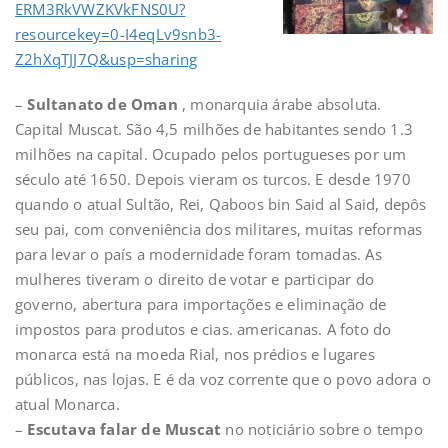
ERM3RkVWZKVkFNS0U?
resourcekey=0-I4eqLv9snb3-
Z2hXqTJJ7Q&usp=sharing
–
Sultanato de Oman
, monarquia árabe absoluta.
Capital Muscat. São 4,5 milhões de habitantes sendo 1.3
milhões na capital. Ocupado pelos portugueses por um
século até 1650. Depois vieram os turcos. E desde 1970
quando o atual Sultão, Rei, Qaboos bin Said al Said, depôs
seu pai, com conveniência dos militares, muitas reformas
para levar o país a modernidade foram tomadas. As
mulheres tiveram o direito de votar e participar do
governo, abertura para importações e eliminação de
impostos para produtos e cias. americanas. A foto do
monarca está na moeda Rial, nos prédios e lugares
públicos, nas lojas. E é da voz corrente que o povo adora o
atual Monarca.
–
Escutava falar de Muscat
no noticiário sobre o tempo