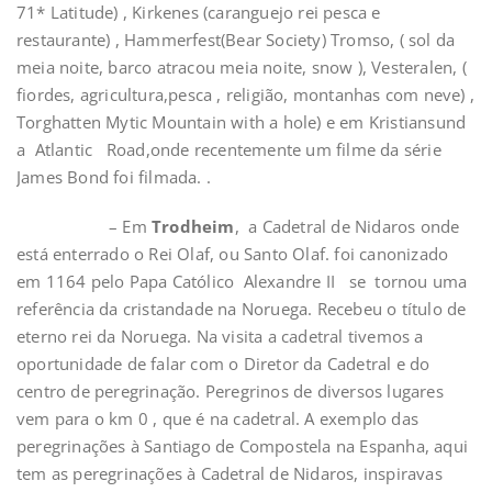
71* Latitude) , Kirkenes (caranguejo rei pesca e
restaurante) , Hammerfest(Bear Society) Tromso, ( sol da
meia noite, barco atracou meia noite, snow ), Vesteralen, (
fiordes, agricultura,pesca , religião, montanhas com neve) ,
Torghatten Mytic Mountain with a hole) e em Kristiansund
a Atlantic Road,onde recentemente um filme da série
James Bond foi filmada. .
– Em
Trodheim
, a Cadetral de Nidaros onde
está enterrado o Rei Olaf, ou Santo Olaf. foi canonizado
em 1164 pelo Papa Católico Alexandre II se tornou uma
referência da cristandade na Noruega. Recebeu o título de
eterno rei da Noruega. Na visita a cadetral tivemos a
oportunidade de falar com o Diretor da Cadetral e do
centro de peregrinação. Peregrinos de diversos lugares
vem para o km 0 , que é na cadetral. A exemplo das
peregrinações à Santiago de Compostela na Espanha, aqui
tem as peregrinações à Cadetral de Nidaros, inspiravas