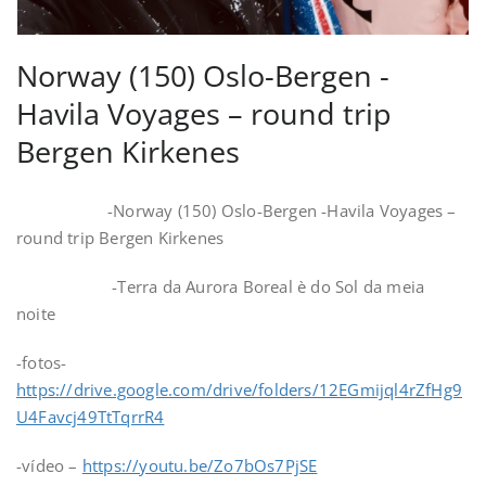
Norway (150) Oslo-Bergen -
Havila Voyages – round trip
Bergen Kirkenes
-Norway (150) Oslo-Bergen -Havila Voyages –
round trip Bergen Kirkenes
-Terra da Aurora Boreal è do Sol da meia
noite
-fotos-
https://drive.google.com/drive/folders/12EGmijql4rZfHg9
U4Favcj49TtTqrrR4
-vídeo –
https://youtu.be/Zo7bOs7PjSE