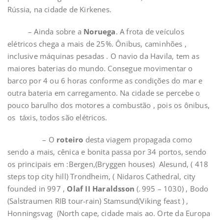
Rússia, na cidade de Kirkenes.
– Ainda sobre a
Noruega
. A frota de veículos
elétricos chega a mais de 25%. Ônibus, caminhões ,
inclusive máquinas pesadas . O navio da Havila, tem as
maiores baterias do mundo. Consegue movimentar o
barco por 4 ou 6 horas conforme as condições do mar e
outra bateria em carregamento. Na cidade se percebe o
pouco barulho dos motores a combustão , pois os ônibus,
os táxis, todos são elétricos.
– O
roteiro
desta viagem propagada como
sendo a mais, cênica e bonita passa por 34 portos, sendo
os principais em :Bergen,(Bryggen houses) Alesund, ( 418
steps top city hill) Trondheim, ( Nidaros Cathedral, city
founded in 997 ,
Olaf II Haraldsson
(. 995 – 1030) , Bodo
(Salstraumen RIB tour-rain) Stamsund(Viking feast ) ,
Honningsvag (North cape, cidade mais ao. Orte da Europa