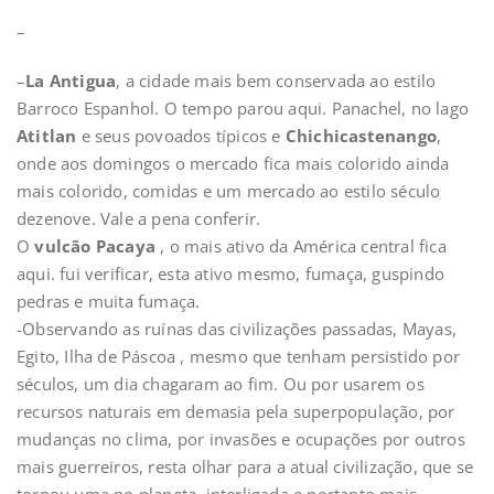
–
–
La Antigua
, a cidade mais bem conservada ao estilo
Barroco Espanhol. O tempo parou aqui. Panachel, no lago
Atitlan
e seus povoados típicos e
Chichicastenango
,
onde aos domingos o mercado fica mais colorido ainda
mais colorido, comidas e um mercado ao estilo século
dezenove. Vale a pena conferir.
O
vulcão Pacaya
, o mais ativo da América central fica
aqui. fui verificar, esta ativo mesmo, fumaça, guspindo
pedras e muita fumaça.
-Observando as ruínas das civilizações passadas, Mayas,
Egito, Ilha de Páscoa , mesmo que tenham persistido por
séculos, um dia chagaram ao fim. Ou por usarem os
recursos naturais em demasia pela superpopulação, por
mudanças no clima, por invasões e ocupações por outros
mais guerreiros, resta olhar para a atual civilização, que se
tornou uma no planeta, interligada e portanto mais