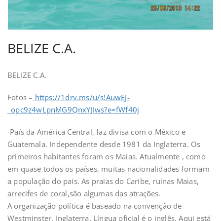
BELIZE C.A.
BELIZE C.A.
Fotos –
https://1drv.ms/u/s!AuwEJ-
_opc9z4wLpnMG9QnxYJIws?e=fWf40j
-País da América Central, faz divisa com o México e
Guatemala. Independente desde 1981 da Inglaterra. Os
primeiros habitantes foram os Maias. Atualmente , como
em quase todos os países, muitas nacionalidades formam
a população do país. As praias do Caribe, ruínas Maias,
arrecifes de coral,são algumas das atrações.
A organização política é baseado na convenção de
Westminster, Inglaterra. Língua oficial é o inglês. Aqui está