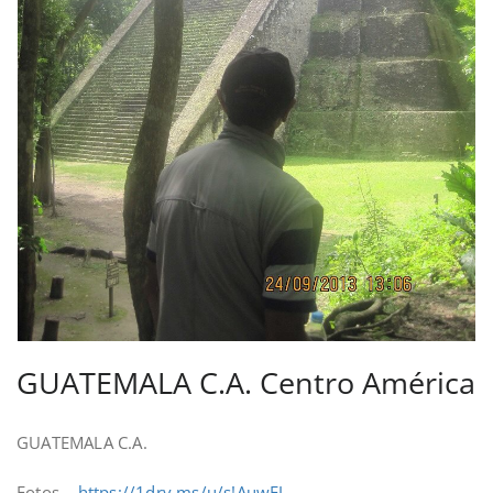
GUATEMALA C.A. Centro América
GUATEMALA C.A.
Fotos –
https://1drv.ms/u/s!AuwEJ-