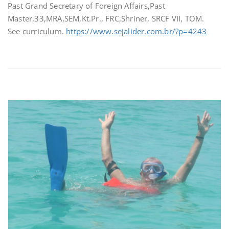
Past Grand Secretary of Foreign Affairs,Past
Master,33,MRA,SEM,Kt.Pr., FRC,Shriner, SRCF VII, TOM.
See curriculum.
https://www.sejalider.com.br/?p=4243