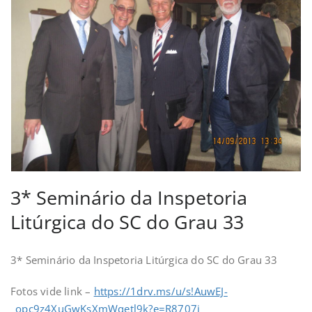
3* Seminário da Inspetoria
Litúrgica do SC do Grau 33
3* Seminário da Inspetoria Litúrgica do SC do Grau 33
Fotos vide link –
https://1drv.ms/u/s!AuwEJ-
_opc9z4XuGwKsXmWqetl9k?e=R8707i