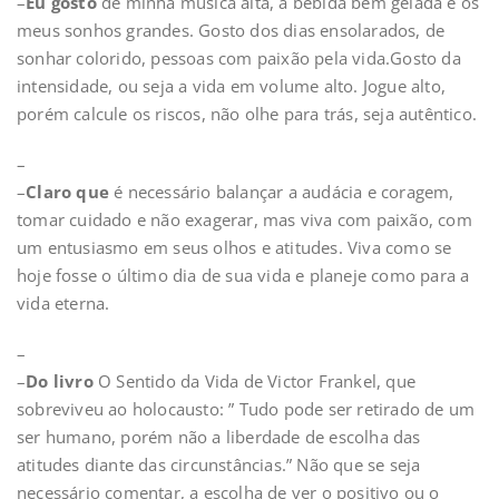
–
Eu gosto
de minha música alta, a bebida bem gelada e os
meus sonhos grandes. Gosto dos dias ensolarados, de
sonhar colorido, pessoas com paixão pela vida.Gosto da
intensidade, ou seja a vida em volume alto. Jogue alto,
porém calcule os riscos, não olhe para trás, seja autêntico.
–
–
Claro que
é necessário balançar a audácia e coragem,
tomar cuidado e não exagerar, mas viva com paixão, com
um entusiasmo em seus olhos e atitudes. Viva como se
hoje fosse o último dia de sua vida e planeje como para a
vida eterna.
–
–
Do livro
O Sentido da Vida de Victor Frankel, que
sobreviveu ao holocausto: ” Tudo pode ser retirado de um
ser humano, porém não a liberdade de escolha das
atitudes diante das circunstâncias.” Não que se seja
necessário comentar, a escolha de ver o positivo ou o