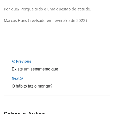
Por quê? Porque tudo é uma questão de atitude.
Marcos Hans ( revisado em fevereiro de 2022)
Navegação
Previous
de
Existe um sentimento que
Post
Next
O hábito faz o monge?
Sobre o Autor