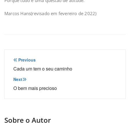
Porque tudo é uma questão de atitude.
Marcos Hans(revisado em fevereiro de 2022)
Navegação
Previous
de
Cada um tem o seu caminho
Post
Next
O bem mais precioso
Sobre o Autor