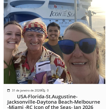
31 de janeiro de 2026
0
USA-Florida-St.Augustine-
Jacksonville-Daytona Beach-Melbourne
-Miami -RC Icon of the Seas- Jan 2026