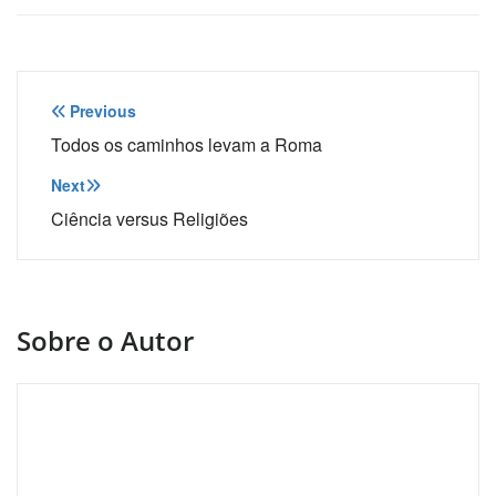
Navegação
Previous
de
Todos os caminhos levam a Roma
Post
Next
Ciência versus Religiões
Sobre o Autor