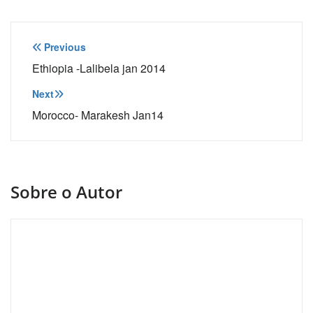
Navegação
Previous
de
Ethiopia -Lalibela jan 2014
Post
Next
Morocco- Marakesh Jan14
Sobre o Autor