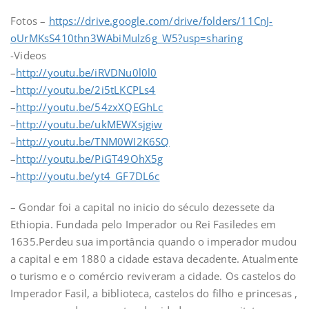
Fotos –
https://drive.google.com/drive/folders/11CnJ-
oUrMKsS410thn3WAbiMulz6g_W5?usp=sharing
-Videos
–
http://youtu.be/iRVDNu0l0l0
–
http://youtu.be/2i5tLKCPLs4
–
http://youtu.be/54zxXQEGhLc
–
http://youtu.be/ukMEWXsjgiw
–
http://youtu.be/TNM0WI2K6SQ
–
http://youtu.be/PiGT49OhX5g
–
http://youtu.be/yt4_GF7DL6c
– Gondar foi a capital no inicio do século dezessete da
Ethiopia. Fundada pelo Imperador ou Rei Fasiledes em
1635.Perdeu sua importância quando o imperador mudou
a capital e em 1880 a cidade estava decadente. Atualmente
o turismo e o comércio reviveram a cidade. Os castelos do
Imperador Fasil, a biblioteca, castelos do filho e princesas ,