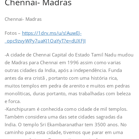
Chennai- Madras
Chennai- Madras
Fotos –
https://1drv.ms/u/s!AuwEJ-
_opc9zvyWPy7uaKJ1OaYyT?e=dUXFJI
-A cidade de Chennai Capital do Estado Tamil Nadu mudou
de Madras para Chennai em 1996 assim como varias
outras cidades da India, após a independência. Funda
antes da era cristã , portanto com uma história rica,
muitos templos em pedra de arenito e muitos em pedras
monolíticas, duras portanto, mas trabalhadas com beleza
e forca.
-Kanchipuram é conhecida como cidade de mil templos.
Também considera uma das sete cidades sagradas da
India. O templo Sri Ekambaranathar tem 3500 anos. No
caminho para esta cidade, tivemos que parar em uma