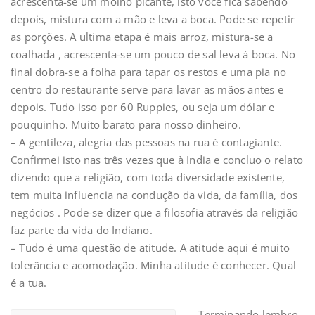
acrescenta-se um molho picante, isto você fica sabendo
depois, mistura com a mão e leva a boca. Pode se repetir
as porções. A ultima etapa é mais arroz, mistura-se a
coalhada , acrescenta-se um pouco de sal leva à boca. No
final dobra-se a folha para tapar os restos e uma pia no
centro do restaurante serve para lavar as mãos antes e
depois. Tudo isso por 60 Ruppies, ou seja um dólar e
pouquinho. Muito barato para nosso dinheiro.
– A gentileza, alegria das pessoas na rua é contagiante.
Confirmei isto nas três vezes que à India e concluo o relato
dizendo que a religião, com toda diversidade existente,
tem muita influencia na condução da vida, da família, dos
negócios . Pode-se dizer que a filosofia através da religião
faz parte da vida do Indiano.
– Tudo é uma questão de atitude. A atitude aqui é muito
tolerância e acomodação. Minha atitude é conhecer. Qual
é a tua.
– Terminando lembro