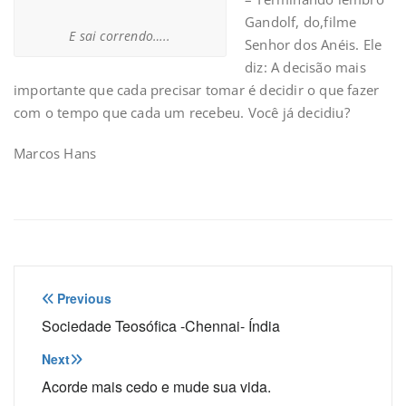
Gandolf, do,filme
E sai correndo…..
Senhor dos Anéis. Ele
diz: A decisão mais
importante que cada precisar tomar é decidir o que fazer
com o tempo que cada um recebeu. Você já decidiu?
Marcos Hans
Navegação
Previous
de
Sociedade Teosófica -Chennai- Índia
Post
Next
Acorde mais cedo e mude sua vida.