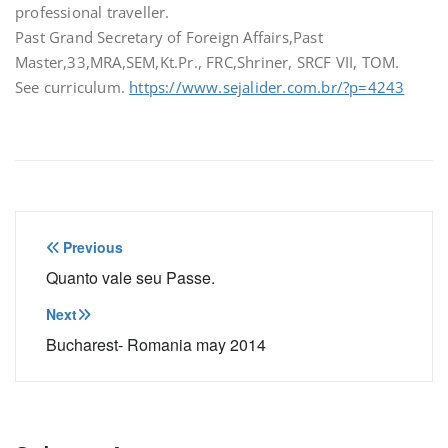
professional traveller.
Past Grand Secretary of Foreign Affairs,Past
Master,33,MRA,SEM,Kt.Pr., FRC,Shriner, SRCF VII, TOM.
See curriculum.
https://www.sejalider.com.br/?p=4243
Navegação
Previous
de
Quanto vale seu Passe.
Post
Next
Bucharest- Romania may 2014