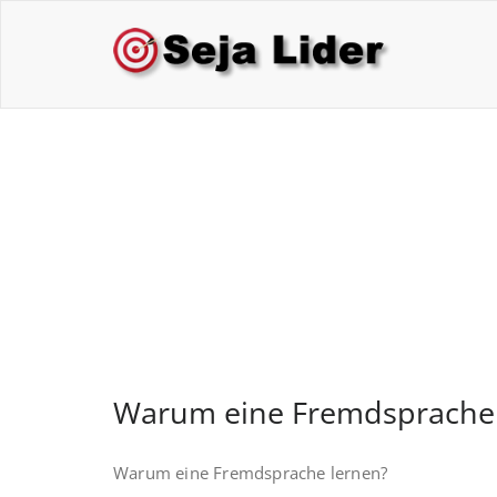
Skip
to
Sej
Treina
content
Warum eine Fremd
lernen?
Warum eine Fremdsprache 
Warum eine Fremdsprache lernen?