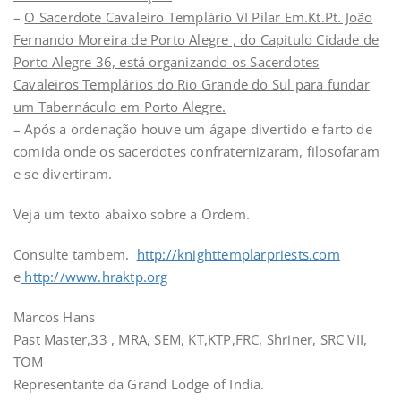
–
O Sacerdote Cavaleiro Templário VI Pilar Em.Kt.Pt. João
Fernando Moreira de Porto Alegre , do Capitulo Cidade de
Porto Alegre 36, está organizando os Sacerdotes
Cavaleiros Templários do Rio Grande do Sul para fundar
um Tabernáculo em Porto Alegre.
– Após a ordenação houve um ágape divertido e farto de
comida onde os sacerdotes confraternizaram, filosofaram
e se divertiram.
Veja um texto abaixo sobre a Ordem.
Consulte tambem.
http://knighttemplarpriests.com
e
http://www.hraktp.org
Marcos Hans
Past Master,33 , MRA, SEM, KT,KTP,FRC, Shriner, SRC VII,
TOM
Representante da Grand Lodge of India.