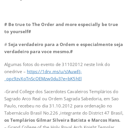
# Be true to The Order and more especially be true
to yourself#
#
Seja verdadeiro para a Ordem e especialmente seja
verdadeiro para voce mesmo.#
Algumas fotos do evento de 31102012 neste link do
onedrive –
https://1drv.ms/u/s!AuwEJ-
_opc9zvXoTnScOEMzw0du3?e=bK5hEl
-Grand College dos Sacerdotes Cavaleiros Templários do
Sagrado Arco Real ou Ordem Sagrada Sabedoria, em Sao
Paulo, recebeu no dia 31.10.2012 para ordenação no
Tabernáculo Brasil No.226 ,integrante do District 47 Brasil,
os Templários Gilmar Silveira Batista e Marcos Hans.
– Grand College of the Holy Royal Arch Knight Templar