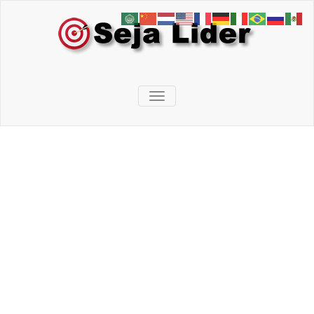
Skip
to
content
Seja Lider
Treinadores de pessoas
TOGGLE NAVIGATION
associado
Vinte e uma vezes,
vinte e um dias
Início
/
Artigos
/
Vinte e uma vezes, vinte e um dias