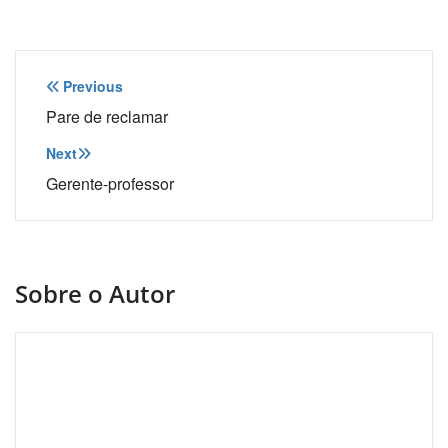
Navegação
Previous
de
Pare de reclamar
Post
Next
Gerente-professor
Sobre o Autor