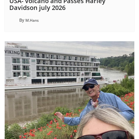
USA- Volcano and Passes Harley
Davidson july 2026
By
M.Hans