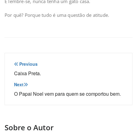
E lembre-se, nunca tenha um gato casa.
Por quê? Porque tudo é uma questão de atitude.
Navegação
Previous
de
Caixa Preta.
Post
Next
O Papai Noel vem para quem se comportou bem.
Sobre o Autor