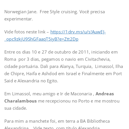
Norwegian Jane. Free Style cruising. Você precisa
experimentar.
Vide fotos neste link –
https://1drv.ms/u/s!AuwEJ-
_opc9zkjU9ShGFaaqT5iyB?e=Ztt2Dp
Entre os dias 10 e 27 de outubro de 2011, iniciando em
Roma por 3 dias, pegamos o navio em Civitachevia,
cidade portuária. Dali para Alanya, Turquia, Limassol, Ilha
de Chipre, Haifa e Ashdod em Israel e Finalmente em Port
Said e Alexandria no Egito.
Em Limassol, meu amigo e Ir de Maconaria ,
Andreas
Charalambous
me recepcionou no Porto e me mostrou
sua cidade.
Para mim a manchete foi, em terra a BA Bibliotheca
Alexandrina… Vide texto com título Alexandria.