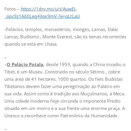
Fotos –
https://1drv.ms/u/s!AuwEJ-
_opc9z1A60Leq4jlqx9mV-?e=pLtLaU
-Palácios, templos, monastérios, monges, Lamas, Dalai
Lamas, Budismo , Monte Everest, são os temas recorrentes
quando se está em Lhasa.
–
–
O Palácio Potala
, desde 1959, quando a China invadiu o
Tibet, é um Museu .Construído no século Sétimo , cobre
uma área de 41 hectares, 1000 quartos. Os fieis Budistas
Tibetanos devem fazer uma peregrinação ao Palácio em
sua vida. Assim como é tradição aos Muçulmanos, à Meca.
Uma cidade moderna hoje circunda o imponente Predio
situado em um morro e a sua frente uma enorme praça. A
Unesco o,reconhece como Patrimônio da Humanidade.
–