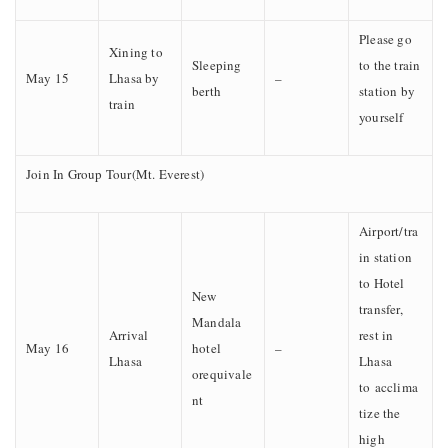
Please go
Xining to
Sleeping
to the train
May 15
Lhasa by
–
berth
station by
train
yourself
Join In Group Tour(Mt. Everest)
Airport/tra
in station
to Hotel
New
transfer,
Mandala
Arrival
rest in
May 16
hotel
–
Lhasa
Lhasa
orequivale
to acclima
nt
tize the
high