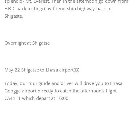
splendid- Mt. Everest. Then in the afternoon go down from
E.B.C back to Tingri by friend-ship highway back to
Shigaste.
Overnight at Shigatse
May 22 Shigatse to Lhasa airport(B)
Today, our tour guide and driver will drive you to Lhasa
Gongga airport directly to catch the afternoon’s flight
CA4111 which depart at 16:00