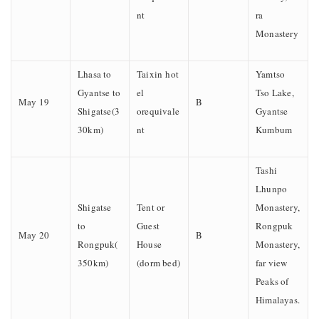
nt
ra
Monastery
Lhasa to
Taixin hot
Yamtso
Gyantse to
el
Tso Lake,
May 19
B
Shigatse(3
orequivale
Gyantse
30km)
nt
Kumbum
Tashi
Lhunpo
Shigatse
Tent or
Monastery,
to
Guest
Rongpuk
May 20
B
Rongpuk(
House
Monastery,
350km)
(dorm bed)
far view
Peaks of
Himalayas.