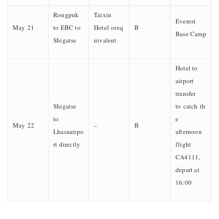
Rongpuk
Taixin
Everest
May 21
to EBC to
Hotel oreq
B
Base Camp
Shigatse
uivalent
Hotel to
airport
transfer
Shigatse
to catch th
to
e
May 22
–
B
Lhasaairpo
afternoon
rt directly
flight
CA4111,
depart at
16:00