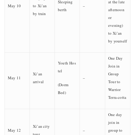
Sleeping
at the late
May 10
to Xi’an
–
berth
afternoon
by train
or
evening)
to Xi’an
by yourself
One Day
Youth Hos
Join in
tel
Xi’an
Group
May 11
–
arrival
Tour to
(Dorm
Warrior
Bed)
Terra-cotta
One day
join in
Xi’an city
May 12
–
group to
tour