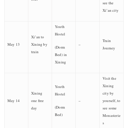
see the
Xi’an city
Youth
Hostel
Xi’an to
Train
May 13
Xining by
–
(Dorm
Journey
train
Bed) in
Xining
Visit the
Xining
Youth
Xining
city by
Hostel
May 14
one free
–
yourself, to
(Dorm
day
see some
Bed)
Monasterie
s