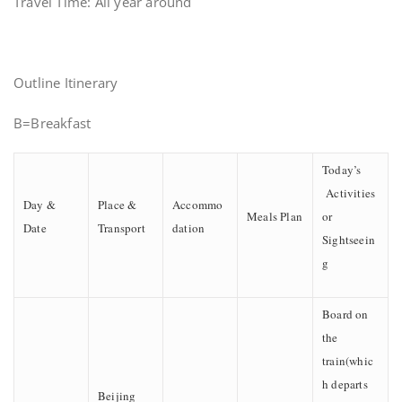
Travel Time: All year around
Outline Itinerary
B=Breakfast
Today’s
Activities
Day &
Place &
Accommo
Meals Plan
or
Date
Transport
dation
Sightseein
g
Board on
the
train(whic
h departs
Beijing