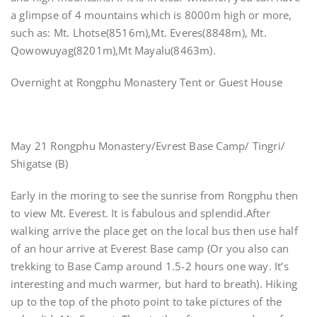
a glimpse of 4 mountains which is 8000m high or more,
such as: Mt. Lhotse(8516m),Mt. Everes(8848m), Mt.
Qowowuyag(8201m),Mt Mayalu(8463m).
Overnight at Rongphu Monastery Tent or Guest House
May 21 Rongphu Monastery/Evrest Base Camp/ Tingri/
Shigatse (B)
Early in the moring to see the sunrise from Rongphu then
to view Mt. Everest. It is fabulous and splendid.After
walking arrive the place get on the local bus then use half
of an hour arrive at Everest Base camp (Or you also can
trekking to Base Camp around 1.5-2 hours one way. It’s
interesting and much warmer, but hard to breath). Hiking
up to the top of the photo point to take pictures of the