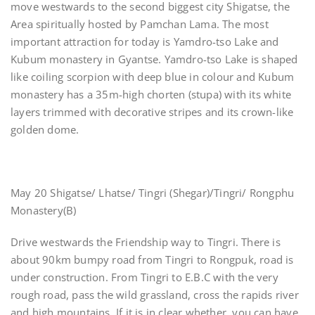
move westwards to the second biggest city Shigatse, the
Area spiritually hosted by Pamchan Lama. The most
important attraction for today is Yamdro-tso Lake and
Kubum monastery in Gyantse. Yamdro-tso Lake is shaped
like coiling scorpion with deep blue in colour and Kubum
monastery has a 35m-high chorten (stupa) with its white
layers trimmed with decorative stripes and its crown-like
golden dome.
May 20 Shigatse/ Lhatse/ Tingri (Shegar)/Tingri/ Rongphu
Monastery(B)
Drive westwards the Friendship way to Tingri. There is
about 90km bumpy road from Tingri to Rongpuk, road is
under construction. From Tingri to E.B.C with the very
rough road, pass the wild grassland, cross the rapids river
and high mountains. If it is in clear whether, you can have