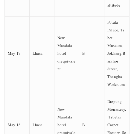
altitude
Potala
Palace, Ti
New
bet
Mandala
Museum,
May 17
Lhasa
hotel
B
Jokhang,B
orequivale
arkhor
nt
Street,
Thangka
Workroom
Drepung
New
Monastery,
Mandala
Tibetan
May 18
Lhasa
hotel
B
Carpet
orequivale
Factory, Se