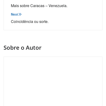
de
Mais sobre Caracas – Venezuela.
Post
Next
Coincidência ou sorte.
Sobre o Autor