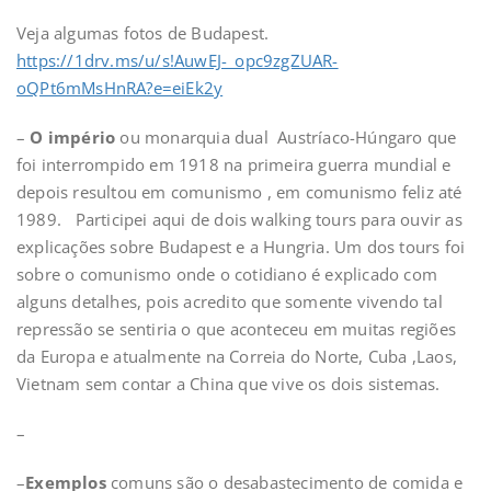
Veja algumas fotos de Budapest.
https://1drv.ms/u/s!AuwEJ-_opc9zgZUAR-
oQPt6mMsHnRA?e=eiEk2y
–
O império
ou monarquia dual Austríaco-Húngaro que
foi interrompido em 1918 na primeira guerra mundial e
depois resultou em comunismo , em comunismo feliz até
1989. Participei aqui de dois walking tours para ouvir as
explicações sobre Budapest e a Hungria. Um dos tours foi
sobre o comunismo onde o cotidiano é explicado com
alguns detalhes, pois acredito que somente vivendo tal
repressão se sentiria o que aconteceu em muitas regiões
da Europa e atualmente na Correia do Norte, Cuba ,Laos,
Vietnam sem contar a China que vive os dois sistemas.
–
–
Exemplos
comuns são o desabastecimento de comida e