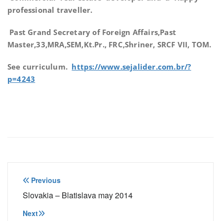
professional traveller.
Past Grand Secretary of Foreign Affairs,Past
Master,33,MRA,SEM,Kt.Pr., FRC,Shriner, SRCF VII, TOM.
See curriculum.
https://www.sejalider.com.br/?
p=4243
Navegação
Previous
de
Slovakia – Blatislava may 2014
Post
Next