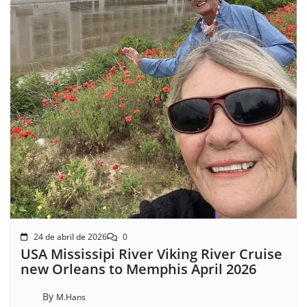
24 de abril de 2026
0
USA Mississipi River Viking River Cruise
new Orleans to Memphis April 2026
By
M.Hans