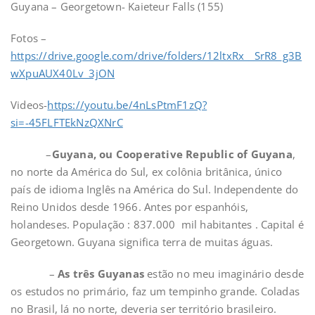
Guyana – Georgetown- Kaieteur Falls (155)
Fotos –
https://drive.google.com/drive/folders/12ltxRx__SrR8_g3B
wXpuAUX40Lv_3jON
Videos-
https://youtu.be/4nLsPtmF1zQ?
si=-45FLFTEkNzQXNrC
–
Guyana, ou Cooperative Republic of Guyana
,
no norte da América do Sul, ex colônia britânica, único
país de idioma Inglês na América do Sul. Independente do
Reino Unidos desde 1966. Antes por espanhóis,
holandeses. População : 837.000 mil habitantes . Capital é
Georgetown. Guyana significa terra de muitas águas.
–
As três Guyanas
estão no meu imaginário desde
os estudos no primário, faz um tempinho grande. Coladas
no Brasil, lá no norte, deveria ser território brasileiro.