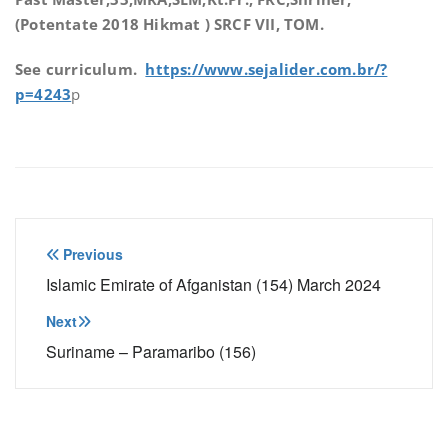
(Potentate 2018 Hikmat ) SRCF VII, TOM.
See curriculum.
https://www.sejalider.com.br/?
p=4243
p
Navegação
Previous
de
Islamic Emirate of Afganistan (154) March 2024
Post
Next
Suriname – Paramaribo (156)