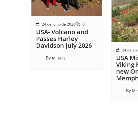
24 de julho de 2026
0
USA- Volcano and
Passes Harley
Davidson july 2026
24 de abr
USA Mis
By
M.Hans
Viking 
new Or
Memphi
By
M.