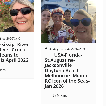
il de 2026
0
sissipi River
River Cruise
31 de janeiro de 2026
0
USA-Florida-
leans to
St.Augustine-
s April 2026
Jacksonville-
Daytona Beach-
Hans
Melbourne -Miami -
RC Icon of the Seas-
Jan 2026
By
M.Hans