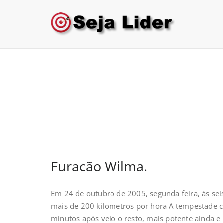
Skip
to
Sej
Treina
content
Furacão Wilma.
Furacão Wilma.
Em 24 de outubro de 2005, segunda feira, às se
mais de 200 kilometros por hora A tempestade ce
minutos após veio o resto, mais potente ainda e 