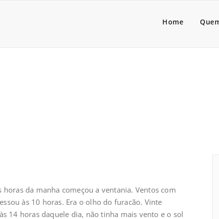
a Lider
dores de pessoas associado
Home
Quem
is horas da manha começou a ventania. Ventos com
ssou às 10 horas. Era o olho do furacão. Vinte
às 14 horas daquele dia, não tinha mais vento e o sol