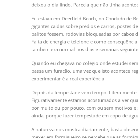
deixou o dia lindo. Parecia que não tinha aconte
Eu estava em Deerfield Beach, no Condado de Bro
gigantes caídas sobre prédios e carros, postes 
palitos fossem, rodovias bloqueadas por cabos d
Falta de energia e telefone e como conseqüência
também era normal nos dias e semanas seguintes.
Quando eu chegava no colégio onde estudei sem
passa um furacão, uma vez que isto acontece re
experimentar é a real experiência.
Depois da tempestade vem tempo. Literalmente e 
Figurativamente estamos acostumados a ver qua
por muito ou por pouco, com ou sem motivos e 
ainda, porque fazer tempestade em copo de águ
A natureza nos mostra diariamente, basta observa
mexer em formigueiro se percebe que as formiga