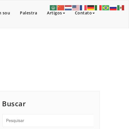
 sou
Palestra
Artigos
Contato
Início
/
Artigos
/
Furacão Wilma.
Buscar