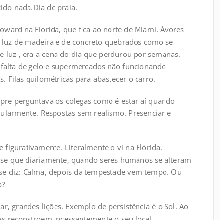
cido nada.Dia de praia.
ward na Florida, que fica ao norte de Miami. Ávores
de luz de madeira e de concreto quebrados como se
e luz , era a cena do dia que perdurou por semanas.
 falta de gelo e supermercados não funcionando
 Filas quilométricas para abastecer o carro.
pre perguntava os colegas como é estar aí quando
gularmente. Respostas sem realismo. Presenciar e
figurativamente. Literalmente o vi na Flórida.
se que diariamente, quando seres humanos se alteram
se diz: Calma, depois da tempestade vem tempo. Ou
a?
r, grandes lições. Exemplo de persistência é o Sol. Ao
s reconstroem incessantemente o seu local.