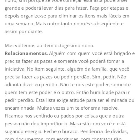
nono, sim porque se você começar esta lista poderá ser
grande e poderá levar dias para fazer. Faça por etapas e
depois organize-se para eliminar os itens mais fáceis em
uma semana. Mais outro tanto no mês subseqüente e
assim por diante.
Mas voltemos ao item octogésimo nono.
Relacionamentos.
Alguém com quem você está brigado e
precisa fazer as pazes e somente você poderá tomar a
iniciativa. No item seguinte, alguém da família, que você
precisa fazer as pazes ou pedir perdão. Sim, pedir. Não
adianta dizer eu perdôo. Não temos este poder, somente
quem tem este poder é o outro. Então humildade para ir
pedir perdão. Esta lista exige atitude para ser eliminada ou
encaminhada. Muitas vezes um telefonema resolve.
Ficamos nos sentindo culpados por coisas que a outra
pessoa não deu importância. Mas está com você e está
sugando energia. Feche o buraco. Pendência de dívidas,
com documentos, com escrituras, com contratos são