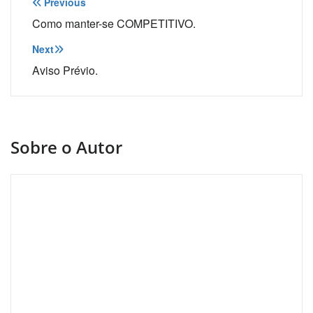
Navegação
Previous
de
Como manter-se COMPETITIVO.
Post
Next
Aviso Prévio.
Sobre o Autor