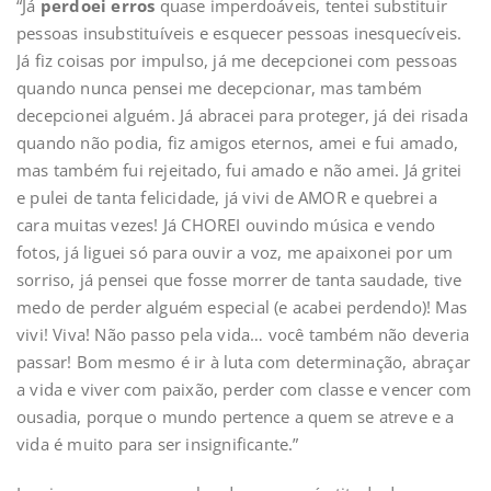
“Já
perdoei erros
quase imperdoáveis, tentei substituir
pessoas insubstituíveis e esquecer pessoas inesquecíveis.
Já fiz coisas por impulso, já me decepcionei com pessoas
quando nunca pensei me decepcionar, mas também
decepcionei alguém. Já abracei para proteger, já dei risada
quando não podia, fiz amigos eternos, amei e fui amado,
mas também fui rejeitado, fui amado e não amei. Já gritei
e pulei de tanta felicidade, já vivi de AMOR e quebrei a
cara muitas vezes! Já CHOREI ouvindo música e vendo
fotos, já liguei só para ouvir a voz, me apaixonei por um
sorriso, já pensei que fosse morrer de tanta saudade, tive
medo de perder alguém especial (e acabei perdendo)! Mas
vivi! Viva! Não passo pela vida… você também não deveria
passar! Bom mesmo é ir à luta com determinação, abraçar
a vida e viver com paixão, perder com classe e vencer com
ousadia, porque o mundo pertence a quem se atreve e a
vida é muito para ser insignificante.”