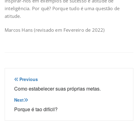
Inspirar-nos em exemplos de sucesso é atitude de
inteligência. Por quê? Porque tudo é uma questão de
atitude.
Marcos Hans (revisado em Fevereiro de 2022)
Navegação
Previous
de
Como estabelecer suas próprias metas.
Post
Next
Porque é tao difícil?