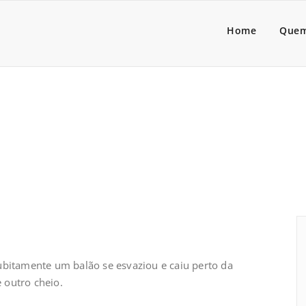
a Lider
dores de pessoas associado
Home
Quem
o vazio?
ubitamente um balão se esvaziou e caiu perto da
e outro cheio.