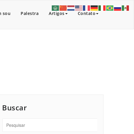
 sou
Palestra
Artigos
Contato
Início
/
Artigos
/
Balão cheio ou balão vazio?
Buscar