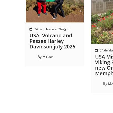
24 de julho de 2026
0
USA- Volcano and
Passes Harley
Davidson july 2026
24 de abr
USA Mis
By
M.Hans
Viking 
new Or
Memphi
By
M.