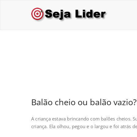
Skip
to
Sej
Treina
content
Balão cheio ou balã
Balão cheio ou balão vazio?
A criança estava brincando com balões cheios. S
criança. Ela olhou, pegou e o largou e foi atrás d