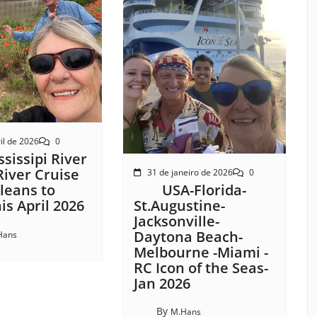
il de 2026
0
sissipi River
River Cruise
31 de janeiro de 2026
0
USA-Florida-
leans to
St.Augustine-
s April 2026
Jacksonville-
Daytona Beach-
Hans
Melbourne -Miami -
RC Icon of the Seas-
Jan 2026
By
M.Hans