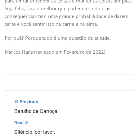
para tentar entender as coisas e manter as coisas simples.
Seja feliz, faça o melhor que puder em tudo e as
conseqüências tem uma grande probabilidade de darem
certo e você sentir isto na carne e na alma.
Por quê? Porque tudo é uma questão de atitude.
Marcos Hans (revisado em Fevereiro de 2022)
Navegação
Previous
de
Barulho de Carroça.
Post
Next
Silêncio, por favor.