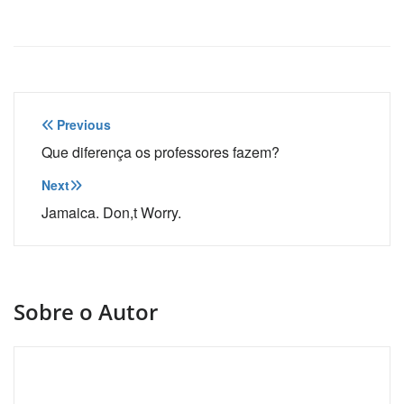
Navegação
Previous
de
Que diferença os professores fazem?
Post
Next
Jamaica. Don,t Worry.
Sobre o Autor