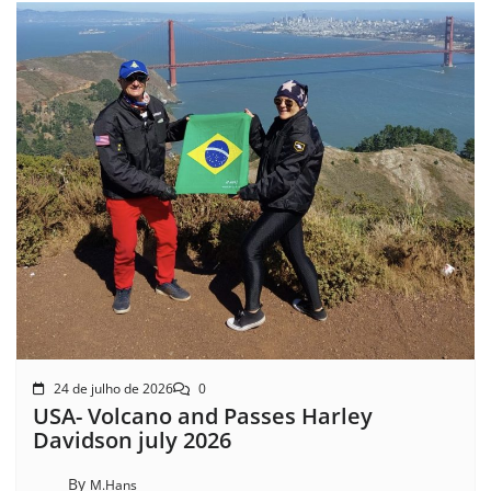
24 de julho de 2026
0
USA- Volcano and Passes Harley
Davidson july 2026
By
M.Hans