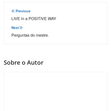
Navegação
Previous
de
LIVE in a POSITIVE WAY
Post
Next
Perguntas do mestre.
Sobre o Autor