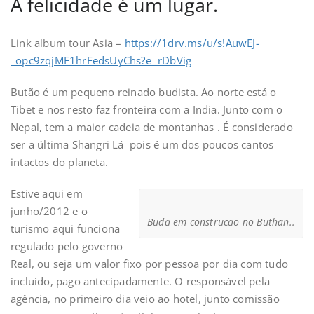
A felicidade é um lugar.
Link album tour Asia –
https://1drv.ms/u/s!AuwEJ-
_opc9zqjMF1hrFedsUyChs?e=rDbVig
Butão é um pequeno reinado budista. Ao norte está o
Tibet e nos resto faz fronteira com a India. Junto com o
Nepal, tem a maior cadeia de montanhas . É considerado
ser a última Shangri Lá pois é um dos poucos cantos
intactos do planeta.
Estive aqui em
junho/2012 e o
Buda em construcao no Buthan..
turismo aqui funciona
regulado pelo governo
Real, ou seja um valor fixo por pessoa por dia com tudo
incluído, pago antecipadamente. O responsável pela
agência, no primeiro dia veio ao hotel, junto comissão