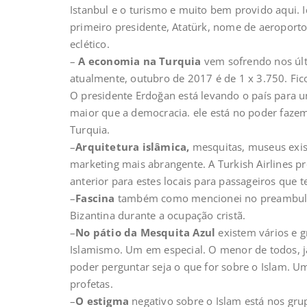
Istanbul e o turismo e muito bem provido aqui. 
primeiro presidente, Atatürk, nome de aeroporto
eclético.
–
A economia na Turquia
vem sofrendo nos últi
atualmente, outubro de 2017 é de 1 x 3.750. Fico
O presidente Erdoğan está levando o país para um
maior que a democracia. ele está no poder fazem
Turquia.
–
Arquitetura islâmica,
mesquitas, museus exis
marketing mais abrangente. A Turkish Airlines p
anterior para estes locais para passageiros que 
–
Fascina
também como mencionei no preambulo p
Bizantina durante a ocupação cristã.
–
No pátio da Mesquita Azul
existem vários e g
Islamismo. Um em especial. O menor de todos, j
poder perguntar seja o que for sobre o Islam. 
profetas.
–
O estigma
negativo sobre o Islam está nos gru