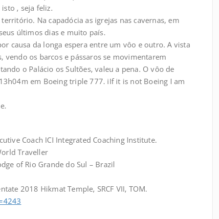
to , seja feliz.
território. Na capadócia as igrejas nas cavernas, em
seus últimos dias e muito país.
r causa da longa espera entre um vôo e outro. A vista
us, vendo os barcos e pássaros se movimentarem
tando o Palácio os Sultões, valeu a pena. O vôo de
13h04m em Boeing triple 777. iIf it is not Boeing I am
e.
utive Coach ICI Integrated Coaching Institute.
orld Traveller
odge of Rio Grande do Sul – Brazil
.
entate 2018 Hikmat Temple, SRCF VII, TOM.
p=4243