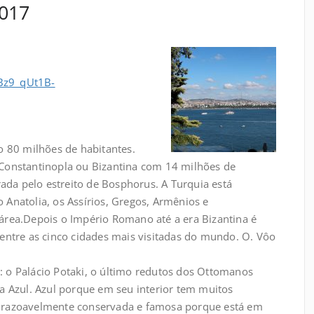
2017
0Bz9_qUt1B-
ão 80 milhões de habitantes.
ga Constantinopla ou Bizantina com 14 milhões de
rada pelo estreito de Bosphorus. A Turquia está
ão Anatolia, os Assírios, Gregos, Armênios e
área.Depois o Império Romano até a era Bizantina é
entre as cinco cidades mais visitadas do mundo. O. Vôo
ão: o Palácio Potaki, o último redutos dos Ottomanos
a Azul. Azul porque em seu interior tem muitos
 razoavelmente conservada e famosa porque está em