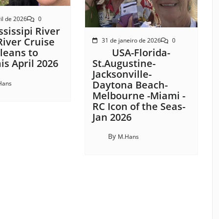
il de 2026
0
sissipi River
River Cruise
31 de janeiro de 2026
0
USA-Florida-
leans to
St.Augustine-
s April 2026
Jacksonville-
Daytona Beach-
Hans
Melbourne -Miami -
RC Icon of the Seas-
Jan 2026
By
M.Hans