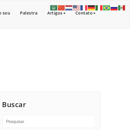
 sou
Palestra
Artigos
Contato
nício
/
Artigos
/
Istanbul. Turkey. October 2017
Buscar