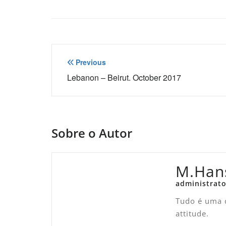
Navegação
Previous
de
Lebanon – Beirut. October 2017
Post
Sobre o Autor
M.Han
administrato
Tudo é uma q
attitude.