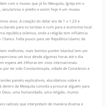
Idem com o museu que já foi Mesquita, Igreja em o
, secularizou o prédio e assim hoje é um museu
mos anos. A cotação do dólar era de 1 x 1.20 e
u barato para os turistas e ruim para a economia local.
a república islâmica, onde a religião tem influência
 15anos. Falta pouco para ser República Islamic da
tem melhores, mais bonitos porém Istanbul tem um
roporciona um tour desde algumas horas até o dia
tem espera até 24horas em voos internacionais.
or ter sido Constantinopla, cidade de Constâncio e
randes painéis explicativos, elucidativos sobre o
á dentro da Mesquita convida a procurar alguém para
Um Deus, uma humanidade, uma religião, muitos
pos radicais que interpretam de maneira diversa e