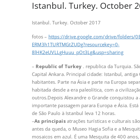
Istanbul. Turkey. October 
Istanbul. Turkey. October 2017
fotos –
https://drive.google.com/drive/folders/
ERM3h1TURTMGtZUDg?resourcekey=0-
8lHK2eUVLLgHuuu_pOt3Lg&usp=sharing
–
Republic of Turkey
. republica da Turquia. S
Capital Ankara. Principal cidade: Istanbul, anti
habitantes. Parte na Ásia e parte na Europa sepa
habitada desde a era paleolítica, com a civilizaç
outros.Depois Alexandre o Grande conquistou a 
importante passagem parara Europa e Ásia. Está 
de São Paulo à Istanbul leva 12 horas.
–
As principais
atrações turísticas e culturais s
antes da queda, o Museo Hagia Sofia e a Mesquit
mosaicos em azul. É uma Mesquita de 400 anos,