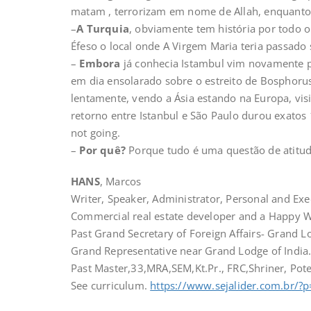
matam , terrorizam em nome de Allah, enquanto is
–
A Turquia
, obviamente tem história por todo o 
Éfeso o local onde A Virgem Maria teria passado 
–
Embora
já conhecia Istambul vim novamente po
em dia ensolarado sobre o estreito de Bosphor
lentamente, vendo a Ásia estando na Europa, visi
retorno entre Istanbul e São Paulo durou exatos 
not going.
–
Por quê?
Porque tudo é uma questão de atitud
HANS
, Marcos
Writer, Speaker, Administrator, Personal and Exec
Commercial real estate developer and a Happy W
Past Grand Secretary of Foreign Affairs- Grand L
Grand Representative near Grand Lodge of India
Past Master,33,MRA,SEM,Kt.Pr., FRC,Shriner, Pot
See curriculum.
https://www.sejalider.com.br/?