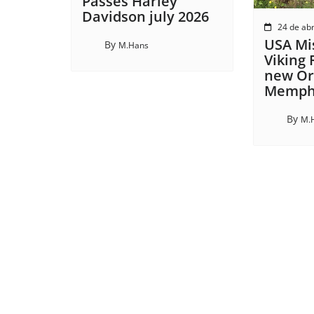
Passes Harley
Davidson july 2026
24 de abr
USA Mis
By
M.Hans
Viking 
new Or
Memphi
By
M.