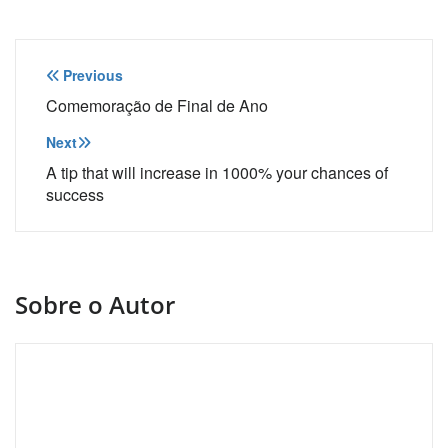
Navegação
Previous
de
Comemoração de Final de Ano
Post
Next
A tip that will increase in 1000% your chances of
success
Sobre o Autor