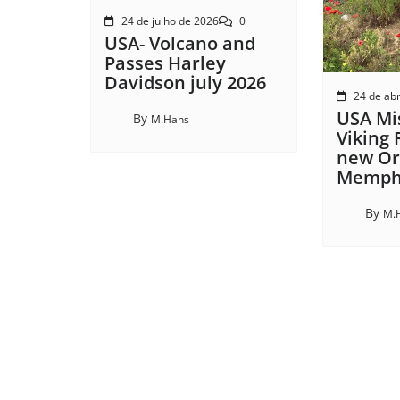
24 de julho de 2026
0
USA- Volcano and
Passes Harley
Davidson july 2026
24 de abr
USA Mis
By
M.Hans
Viking 
new Or
Memphi
By
M.