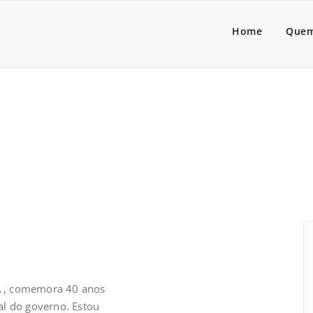
a Lider
dores de pessoas associado
Home
Quem
A , comemora 40 anos
nal do governo. Estou