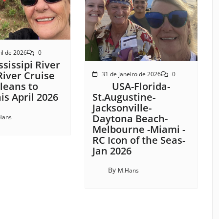
il de 2026
0
sissipi River
River Cruise
31 de janeiro de 2026
0
USA-Florida-
leans to
St.Augustine-
s April 2026
Jacksonville-
Daytona Beach-
Hans
Melbourne -Miami -
RC Icon of the Seas-
Jan 2026
By
M.Hans