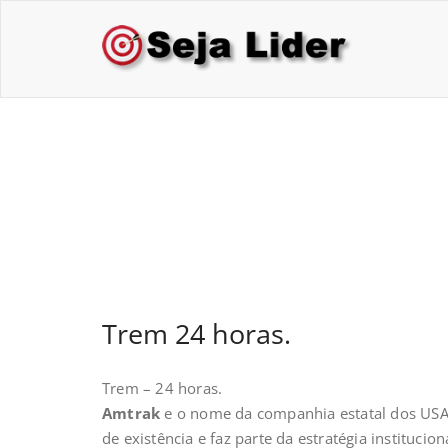
Skip
to
Sej
Treina
content
Trem 24 horas.
Trem 24 horas.
Trem – 24 horas.
Amtrak
e o nome da companhia estatal dos US
de existência e faz parte da estratégia institucio