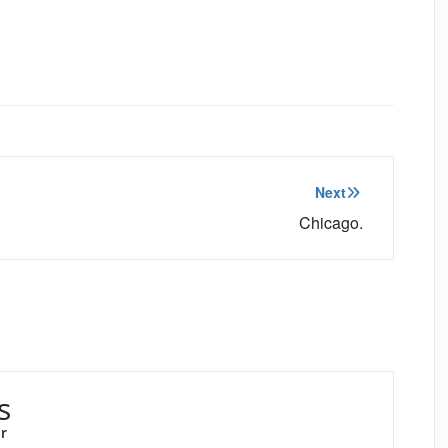
Next
Chicago.
s
r