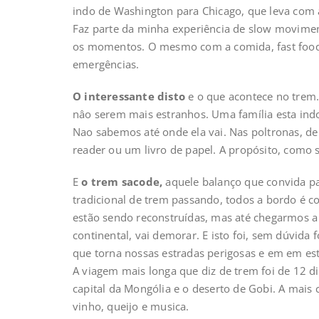
indo de Washington para Chicago, que leva com 
Faz parte da minha experiência de slow moviment
os momentos. O mesmo com a comida, fast foo
emergências.
O interessante disto
e o que acontece no trem.
nâo serem mais estranhos. Uma família esta indo
Nao sabemos até onde ela vai. Nas poltronas, de
reader ou um livro de papel. A propósito, como s
E
o trem sacode,
aquele balanço que convida pa
tradicional de trem passando, todos a bordo é co
estão sendo reconstruídas, mas até chegarmos a 
continental, vai demorar. E isto foi, sem dúvida
que torna nossas estradas perigosas e em em esta
A viagem mais longa que diz de trem foi de 12 d
capital da Mongólia e o deserto de Gobi. A mais c
vinho, queijo e musica.