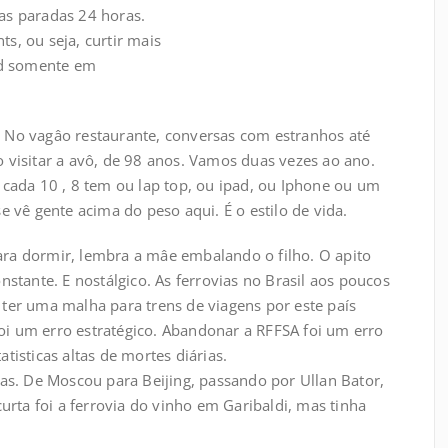
as paradas 24 horas.
s, ou seja, curtir mais
d somente em
 No vagâo restaurante, conversas com estranhos até
 visitar a avô, de 98 anos. Vamos duas vezes ao ano.
 cada 10 , 8 tem ou lap top, ou ipad, ou Iphone ou um
e vê gente acima do peso aqui. É o estilo de vida.
ra dormir, lembra a mâe embalando o filho. O apito
nstante. E nostálgico. As ferrovias no Brasil aos poucos
ter uma malha para trens de viagens por este país
 foi um erro estratégico. Abandonar a RFFSA foi um erro
tisticas altas de mortes diárias.
ias. De Moscou para Beijing, passando por Ullan Bator,
urta foi a ferrovia do vinho em Garibaldi, mas tinha