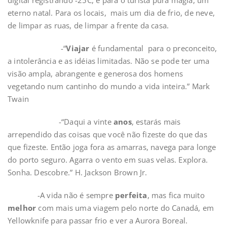
digital registrando -25C, é para o turista pura magia, um
eterno natal. Para os locais, mais um dia de frio, de neve,
de limpar as ruas, de limpar a frente da casa.
-“
Viajar
é fundamental para o preconceito,
a intolerância e as idéias limitadas. Não se pode ter uma
visão ampla, abrangente e generosa dos homens
vegetando num cantinho do mundo a vida inteira.” Mark
Twain
-“Daqui a vinte
anos
, estarás mais
arrependido das coisas que você não fizeste do que das
que fizeste. Então joga fora as amarras, navega para longe
do porto seguro. Agarra o vento em suas velas. Explora.
Sonha. Descobre.” H. Jackson Brown Jr.
-A vida não é sempre
perfeita
, mas fica muito
melhor
com mais uma viagem pelo norte do Canadá, em
Yellowknife para passar frio e ver a Aurora Boreal.