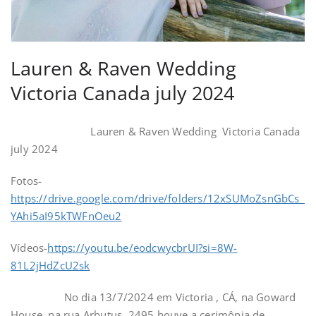
Lauren & Raven Wedding
Victoria Canada july 2024
Lauren & Raven Wedding Victoria Canada
july 2024
Fotos-
https://drive.google.com/drive/folders/12xSUMoZsnGbCs_
YAhi5aI95kTWFnOeu2
Vídeos-
https://youtu.be/eodcwycbrUI?si=8W-
81L2jHdZcU2sk
No dia 13/7/2024 em Victoria , CÁ, na Goward
House, na rua Arbutus, 2495 houve a cerimônia de