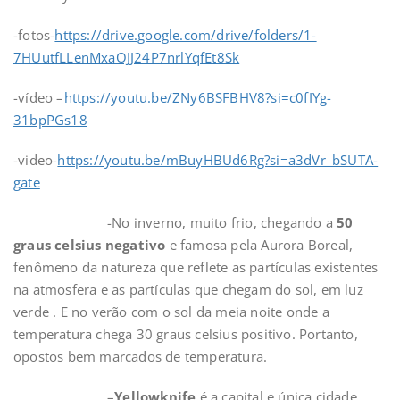
-fotos-
https://drive.google.com/drive/folders/1-
7HUutfLLenMxaOJJ24P7nrlYqfEt8Sk
-vídeo –
https://youtu.be/ZNy6BSFBHV8?si=c0fIYg-
31bpPGs18
-video-
https://youtu.be/mBuyHBUd6Rg?si=a3dVr_bSUTA-
gate
-No inverno, muito frio, chegando a
50
graus celsius negativo
e famosa pela Aurora Boreal,
fenômeno da natureza que reflete as partículas existentes
na atmosfera e as partículas que chegam do sol, em luz
verde . E no verão com o sol da meia noite onde a
temperatura chega 30 graus celsius positivo. Portanto,
opostos bem marcados de temperatura.
–
Yellowknife
é a capital e única cidade,