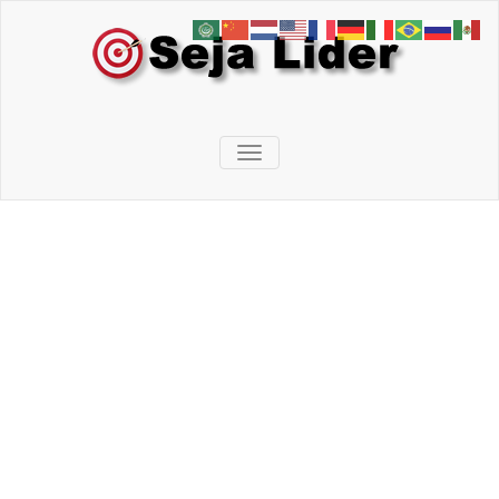
Skip
to
content
Seja Lider
Treinadores de pessoas
TOGGLE NAVIGATION
associado
Arquivo de tag 20bet
入金しないと見れない
Início
/