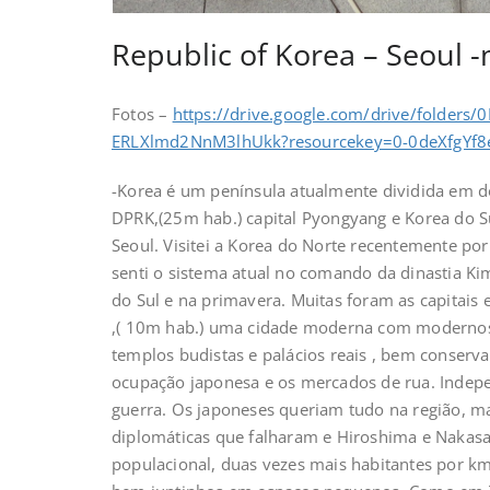
Republic of Korea – Seoul 
Fotos –
https://drive.google.com/drive/folders/
ERLXlmd2NnM3lhUkk?resourcekey=0-0deXfgYf8
-Korea é um península atualmente dividida em do
DPRK,(25m hab.) capital Pyongyang e Korea do Su
Seoul. Visitei a Korea do Norte recentemente por 
senti o sistema atual no comando da dinastia Ki
do Sul e na primavera. Muitas foram as capitais 
,( 10m hab.) uma cidade moderna com modernos e
templos budistas e palácios reais , bem conserv
ocupação japonesa e os mercados de rua. Indep
guerra. Os japoneses queriam tudo na região, ma
diplomáticas que falharam e Hiroshima e Nakasak
populacional, duas vezes mais habitantes por km