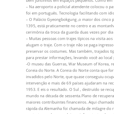
bem juntinhos em espaços pequenos. Como em
– Na aeroporto a policial atendente colocou o pa
foi em português. Tecnologia facilitando com id
– O Palácio Gyeongbokgung ,o maior dos cinco pa
1395, está praticamente no centro e as montanha
cerimônia da troca da guarda duas vezes por dia 
– Muitas pessoas com trajes típicos na visita aos
alugam o traje. Com o traje não se paga ingresso
preservar os costumes. Mas também, trajados tip
para prestar informações, levando você ao local p
-O museu das Guerras, War Museum of Korea, re
Coreia do Norte. A Coreia do Norte conta que f
invadidos pelo Norte, que quase conseguiu ocupa
intervenção e mais de 69 países ajudaram na re
1953. E eis o resultado. O Sul , destruído se re
mundo na década de sessenta.Plano de recuper
maiores contribuintes financeiros. Aqui chamad
rápida da Alemanha foi chamada de milagre do r