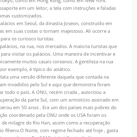
 Tokyo, como em Hong Kong, como em New York.
ssaporte em um leitor, a tela com instruções e faladas
iomas customizados.
lácios em Seoul, da dinastia Joseon, construído em
s em suas costas o tornam majestoso. Ali ocorre a
para os curiosos turistas.
 palácios, na rua, nos mercados. A maioria turistas que
 para visitar os palácios. Uma maneira de incentivar e
icamente muitos casais coreanos. A gentileza na rua
or exemplo, é típico do asiático.
lata uma versão diferente daquela que contada na
oram invadidos pelo Sul e aqui que demonstra foram
r todo o país. A ONU, recém criada , autorizou a
cuperação da parte Sul, com um armistício assinado em
cuperou em 50 anos . Era um dos países mais pobres do
ação coordenado pela ONU onde os USA foram os
o de milagre do Rio Han, assim como a recuperação
io Rheno.O Norte, com regime fechado até hoje , gasta