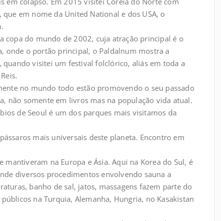
aís em colapso. Em 2015 visitei Coreia do Norte com
r, que em nome da United National e dos USA, o
m.
da copa do mundo de 2002, cuja atração principal é o
, onde o portão principal, o Paldalnum mostra a
 quando visitei um festival folclórico, aliás em toda a
Reis.
icamente no mundo todo estão promovendo o seu passado
viva, não somente em livros mas na população vida atual.
rbios de Seoul é um dos parques mais visitamos da
 pássaros mais universais deste planeta. Encontro em
 mantiveram na Europa e Ásia. Aqui na Korea do Sul, é
onde diversos procedimentos envolvendo sauna a
eraturas, banho de sal, jatos, massagens fazem parte do
 públicos na Turquia, Alemanha, Hungria, no Kasakistan