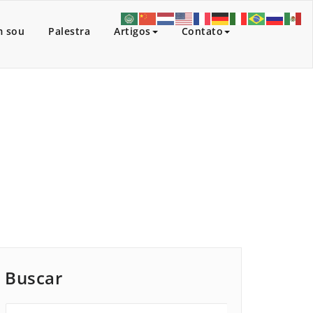
 sou
Palestra
Artigos
Contato
/
Artigos
/
Republic of Korea – Seoul -may 2017
Buscar