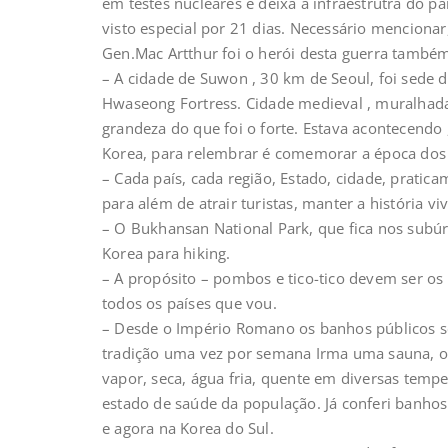
em testes nucleares e deixa a infraestrutra do p
visto especial por 21 dias. Necessário menciona
Gen.Mac Artthur foi o herói desta guerra també
– A cidade de Suwon , 30 km de Seoul, foi sede 
Hwaseong Fortress. Cidade medieval , muralhada
grandeza do que foi o forte. Estava acontecendo ,
Korea, para relembrar é comemorar a época dos 
– Cada país, cada região, Estado, cidade, prat
para além de atrair turistas, manter a história 
– O Bukhansan National Park, que fica nos subú
Korea para hiking.
– A propósito – pombos e tico-tico devem ser os
todos os países que vou.
– Desde o Império Romano os banhos públicos se
tradição uma vez por semana Irma uma sauna, 
vapor, seca, água fria, quente em diversas temp
estado de saúde da população. Já conferi banhos
e agora na Korea do Sul.