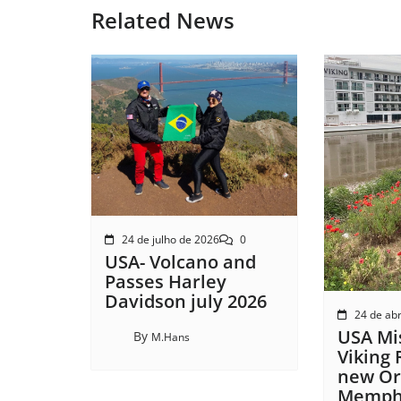
Related News
24 de julho de 2026
0
USA- Volcano and
Passes Harley
Davidson july 2026
24 de abr
USA Mis
By
M.Hans
Viking 
new Or
Memphi