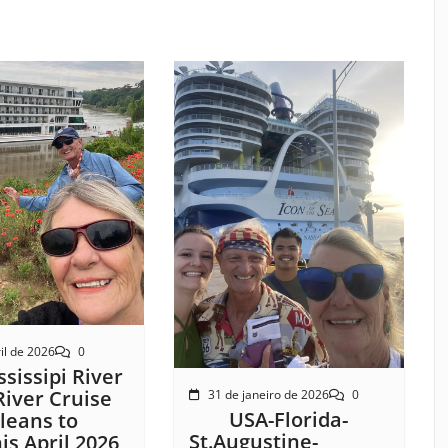
il de 2026
0
sissipi River
River Cruise
31 de janeiro de 2026
0
USA-Florida-
leans to
St.Augustine-
s April 2026