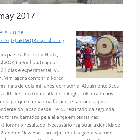
-may 2017
0Bz9_qUt1B-
eLGqI7JlaETWQ&usp=sharing
is países. Korea do Norte,
l,ROK,( 50m hab.) capital
21 dias e experimentei, vi,
m. Vim agora conferir a Korea
em mais de dois mil anos de história. Atualmente Seoul
difícios , metro de alta tecnologia, misturado aos
ados, porque na maioria foram restaurados após
endente do Japão desde 1945, resultado da segunda
s foram barrados pela aliança em tentativas
i foram o resultado. Necessário registrar a densidade
2 do que New York, ou seja , muitas gente vivendo