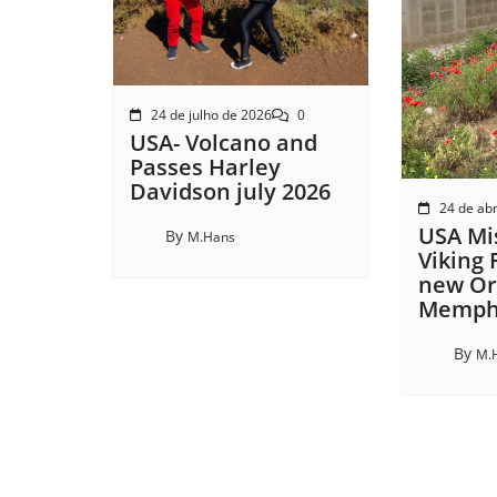
24 de julho de 2026
0
USA- Volcano and
Passes Harley
Davidson july 2026
24 de abr
USA Mis
By
M.Hans
Viking 
new Or
Memphi
By
M.