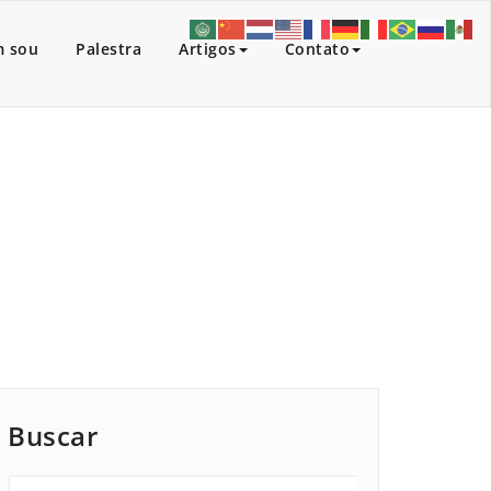
 sou
Palestra
Artigos
Contato
cio
/
Artigos
/
Regras para um casamento feliz
Buscar