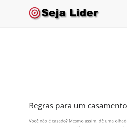
Skip
to
Sej
Treina
content
Regras para um ca
feliz
Regras para um casamento 
Você não é casado? Mesmo assim, dê uma olhada 