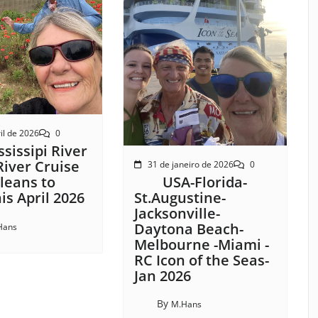
il de 2026
0
sissipi River
River Cruise
31 de janeiro de 2026
0
USA-Florida-
leans to
St.Augustine-
s April 2026
Jacksonville-
Daytona Beach-
Hans
Melbourne -Miami -
RC Icon of the Seas-
Jan 2026
By
M.Hans