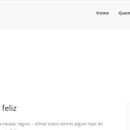
a Lider
dores de pessoas associado
Home
Quem
samento
Iní
feliz
nestas regras – afinal todos temos algum tipo de