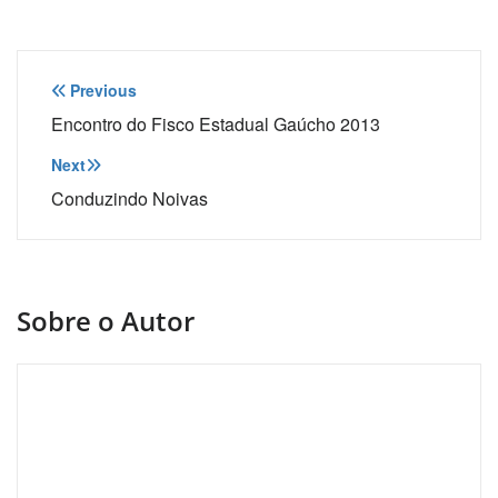
Navegação
Previous
de
Encontro do Fisco Estadual Gaúcho 2013
Post
Next
Conduzindo Noivas
Sobre o Autor