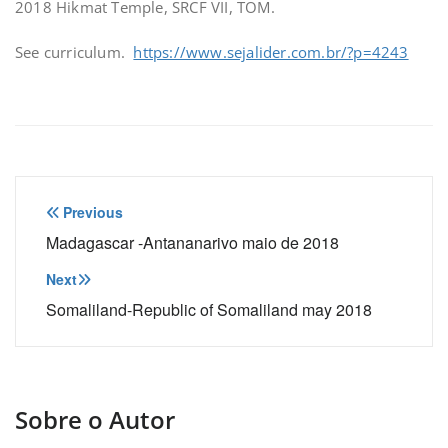
2018 Hikmat Temple, SRCF VII, TOM.
See curriculum.
https://www.sejalider.com.br/?p=4243
Navegação
Previous
de
Madagascar -Antananarivo maio de 2018
Post
Next
Somaliland-Republic of Somaliland may 2018
Sobre o Autor