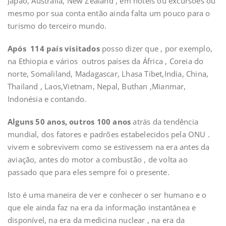
Japao, Austrália, New Zealand
,
em hotéis ou excursões ou
mesmo por sua conta
então ainda falta um pouco para o
turismo do terceiro mundo.
Após
114 país visitados
posso dizer que , por exemplo,
na Ethiopia e vários
outros países da África , Coreia do
norte, Somaliland, Madagascar, Lhasa Tibet,India, China,
Thailand , Laos,Vietnam, Nepal, Buthan ,Mianmar,
Indonésia e contando.
Alguns 50 anos, outros 100 anos
atrás da tendência
mundial, dos fatores e padrões estabelecidos pela ONU .
vivem e sobrevivem como se estivessem na era antes da
aviação, antes do motor a combustão , de volta ao
passado que para eles sempre foi o presente.
Isto é uma maneira de ver e conhecer o ser humano
e o
que ele ainda faz na era da informação instantânea e
disponível, na era da medicina nuclear , na era da