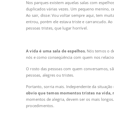
Nos parques existem aquelas salas com espelho
duplicados várias vezes. Um pequeno menino, cer
Ao sair, disse: Vou voltar sempre aqui, tem mui
entrou, porém ele estava triste e carrancudo. Ao
pessoas tristes, que lugar horrível.
A vida é uma sala de espelhos.
Nós temos o dev
nós e como conseqüência com quem nos relaci
O rosto das pessoas com quem conversamos, são
pessoas, alegres ou tristes.
Portanto, sorria mais. Independente da situaç
obvio que temos momentos tristes na vida, 
momentos de alegria, devem ser os mais longos. 
procedimentos.