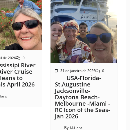
il de 2026
0
sissipi River
River Cruise
31 de janeiro de 2026
0
USA-Florida-
leans to
St.Augustine-
s April 2026
Jacksonville-
Daytona Beach-
Hans
Melbourne -Miami -
RC Icon of the Seas-
Jan 2026
By
M.Hans