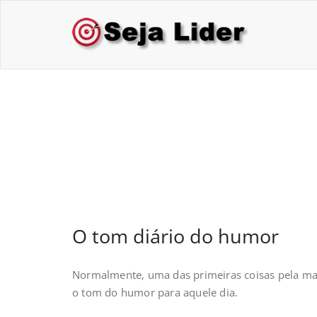
Skip
to
Sej
Treina
content
O tom diário do h
O tom diário do humor
Normalmente, uma das primeiras coisas pela m
o tom do humor para aquele dia.