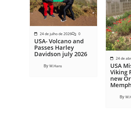
24 de julho de 2026
0
USA- Volcano and
Passes Harley
Davidson july 2026
24 de abr
USA Mis
By
M.Hans
Viking 
new Or
Memphi
By
M.