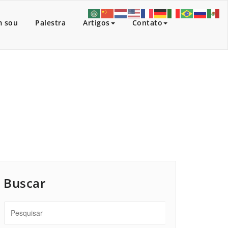
 sou
Palestra
Artigos
Contato
Início
/
Artigos
/
O tom diário do humor
Buscar