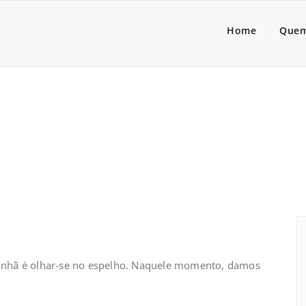
a Lider
dores de pessoas associado
Home
Quem
umor
anhã é olhar-se no espelho. Naquele momento, damos