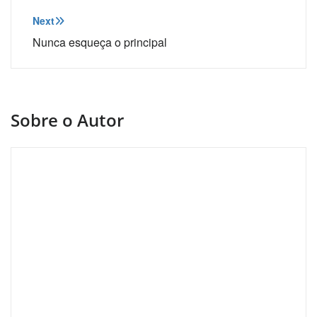
de
Post
Next
Nunca esqueça o principal
Sobre o Autor