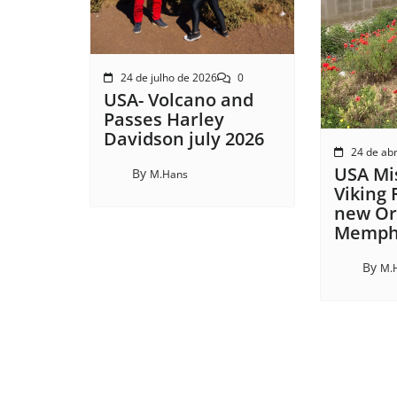
24 de julho de 2026
0
USA- Volcano and
Passes Harley
Davidson july 2026
24 de abr
USA Mis
By
M.Hans
Viking 
new Or
Memphi
By
M.