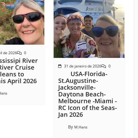
il de 2026
0
sissipi River
River Cruise
31 de janeiro de 2026
0
USA-Florida-
leans to
St.Augustine-
s April 2026
Jacksonville-
Daytona Beach-
Hans
Melbourne -Miami -
RC Icon of the Seas-
Jan 2026
By
M.Hans