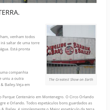
TERRA.
enham, venham todos
 irá saltar de uma torre
gua. Está pronta
e, uma companhia
e uniu a outra
The Greatest Show on Earth
 & Bailey.Veja em
 no Parque Centenário em Montenegro. O Circo Orlando
legre e Orlando. Todos espetáculos bons guardados as
& Bailey, é simplesmente o Maior espetáculo da terra.