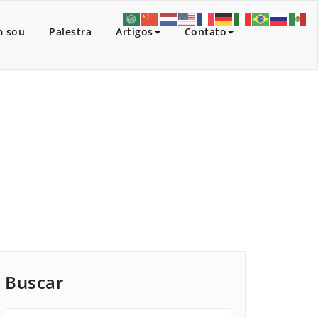
 sou
Palestra
Artigos
Contato
io
/
Artigos
/
O MAIOR ESPETÁCULO DA TERRA.
Buscar