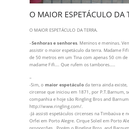
O MAIOR ESPETÁCULO DA 
O MAIOR ESPETÁCULO DA TERRA.
–
Senhoras e senhores
. Meninos e meninas. V
assistir o maior espetáculo da terra. Madame Fifi
de 50 metros em um Tina com apenas 50 cm de á
madame Fifi…. Que rufem os tambores…..
–
-Sim, o
maior espetáculo
da terra ainda exist
circense que iniciou em 1871, por P.T.Barnum, s
companhia e hoje são Ringling Bros and Barnum
http://www.ringling.com/.
-Já assisti espetáculos circenses na Timbaúva e
Orfei em Porto Alegre. Cirque Soleil em Porto A
proporções . Porém o Ringling Bros. and Barnum 