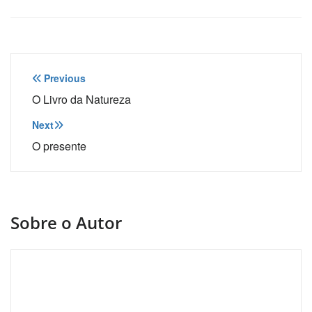
Navegação
Previous
de
O Livro da Natureza
Post
Next
O presente
Sobre o Autor