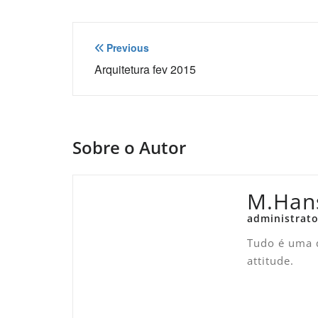
Navegação
Previous
de
Arquitetura fev 2015
Post
Sobre o Autor
M.Han
administrato
Tudo é uma q
attitude.