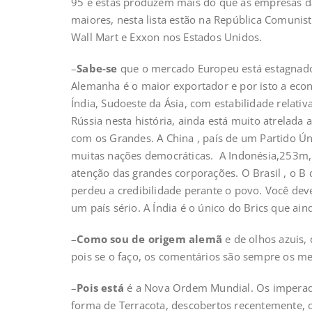
95 e estas produzem mais do que as empresas da 
maiores, nesta lista estão na República Comunis
Wall Mart e Exxon nos Estados Unidos.
–
Sabe-se
que o mercado Europeu está estagnado,
Alemanha é o maior exportador e por isto a eco
Índia, Sudoeste da Ásia, com estabilidade relativ
Rússia nesta história, ainda está muito atrelada
com os Grandes. A China , país de um Partido Ún
muitas nações democráticas. A Indonésia,253m, 
atenção das grandes corporações. O Brasil , o B
perdeu a credibilidade perante o povo. Você deve
um país sério. A Índia é o único do Brics que ain
–
Como sou de origem alemã
e de olhos azuis,
pois se o faço, os comentários são sempre os m
–
Pois está
é a Nova Ordem Mundial. Os imperad
forma de Terracota, descobertos recentemente, o