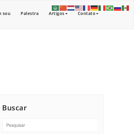
 sou
Palestra
Artigos
Contato
ício
/
Artigos
/
Nova Ordem Mundial. fev 2015
Buscar