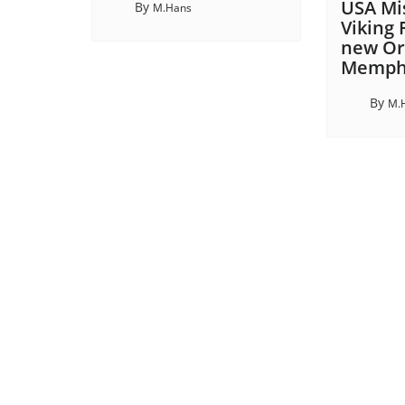
USA Mis
By
M.Hans
Viking 
new Or
Memphi
By
M.