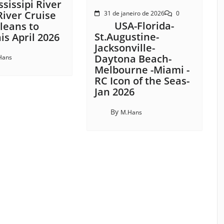
sissipi River
River Cruise
31 de janeiro de 2026
0
USA-Florida-
leans to
St.Augustine-
s April 2026
Jacksonville-
Daytona Beach-
Hans
Melbourne -Miami -
RC Icon of the Seas-
Jan 2026
By
M.Hans