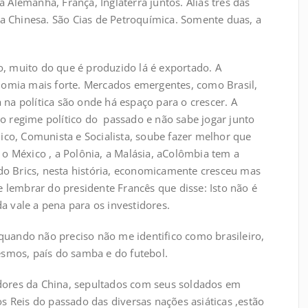
Alemanha, França, Inglaterra juntos. Aliás três das
ta Chinesa. São Cias de Petroquímica. Somente duas, a
 muito do que é produzido lá é exportado. A
nomia mais forte. Mercados emergentes, como Brasil,
a na política são onde há espaço para o crescer. A
 ao regime político do passado e não sabe jogar junto
ico, Comunista e Socialista, soube fazer melhor que
o México , a Polônia, a Malásia, aColômbia tem a
 do Brics, nesta história, economicamente cresceu mas
 lembrar do presidente Francês que disse: Isto não é
da vale a pena para os investidores.
 quando não preciso não me identifico como brasileiro,
esmos, país do samba e do futebol.
ores da China, sepultados com seus soldados em
s Reis do passado das diversas nações asiáticas ,estão