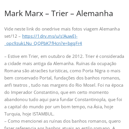
Mark Marx – Trier – Alemanha
Vide neste link do onedrive mais fotos viagem Alemanha
set/12 –
https://1drv.ms/u/s!AuwEJ-
_opc9zukLNu_QQPbK7fHcn?e=bgqFr4
– Estive em Trier, em outubro de 2012. Trier é considerada
a cidade mais antiga da Alemanha. Ruínas da ocupação
Romana são atracões turísticas, como Porta Nigra o mais
bem conservado Portal, fundações dos banhos romanos,
anfi teatros , tudo nas margens do Rio Mosel. Foi na época
do Imperador Constantino, que em certo momento
abandonou tudo aqui para fundar Constantinopla, que foi
a capital do mundo por um bom tempo, na Ásia, hoje
Turquia, hoje ISTAMBUL.
– Como mencionei as ruínas dos banhos romanos, quero
fazer referencia aos banhos atuais ao estilo romano. A