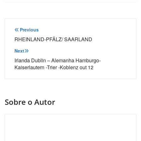
Navegação
Previous
de
RHEINLAND-PFÄLZ/ SAARLAND
Post
Next
Irlanda Dublin – Alemanha Hamburgo-
Kaiserlautern -Trier -Koblenz out 12
Sobre o Autor