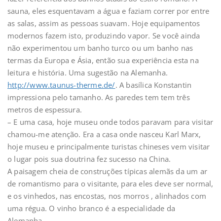
sauna, eles esquentavam a água e faziam correr por entre
as salas, assim as pessoas suavam. Hoje equipamentos
modernos fazem isto, produzindo vapor. Se você ainda
não experimentou um banho turco ou um banho nas
termas da Europa e Ásia, então sua experiência esta na
leitura e história. Uma sugestão na Alemanha.
http://www.taunus-therme.de/
. A basílica Konstantin
impressiona pelo tamanho. As paredes tem tem três
metros de espessura.
– E uma casa, hoje museu onde todos paravam para visitar
chamou-me atenção. Era a casa onde nasceu Karl Marx,
hoje museu e principalmente turistas chineses vem visitar
o lugar pois sua doutrina fez sucesso na China.
A paisagem cheia de construções típicas alemãs da um ar
de romantismo para o visitante, para eles deve ser normal,
e os vinhedos, nas encostas, nos morros , alinhados com
uma régua. O vinho branco é a especialidade da
Alemanha.