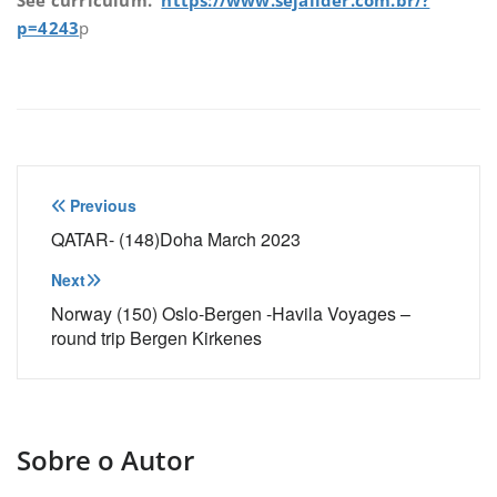
p=4243
p
Navegação
Previous
de
QATAR- (148)Doha March 2023
Post
Next
Norway (150) Oslo-Bergen -Havila Voyages –
round trip Bergen Kirkenes
Sobre o Autor