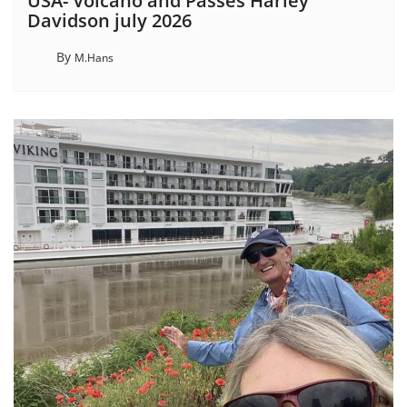
USA- Volcano and Passes Harley
Davidson july 2026
By
M.Hans