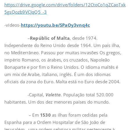
https://drive.google.com/drive/folders/12CtoCo1qZCaoTxk
5gsQozb9VCJqQ5_-3
-videos-
https://youtu.be/SPaOy3vnq4c
–
Repúblic of Malta
, desde 1974.
Independente do Reino Unido desde 1964. Um país ilha,
no Mediterrâneo. Passou por muitas invasões Os gregos,
império Romano, os árabes, os cruzados, Napoleão
Bonaparte e por fim o Reino Unidos. O idioma maltês é
um mix de Arabe, italiano, inglês. É um dos idiomas
oficiais da zona do Euro. Malta está no Euro desde 2004.
-Capital,
Valetta
. População total 520.000
habitantes. Um dos dez menores países do mundo.
– Em
1530
as ilhas foram cedidas pela
Espanha para a Ordem Hospitalar de São João de
Jerusalém , uma ordem religiosa militar pertencente à