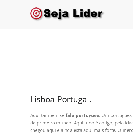
Skip
to
Sej
Treina
content
Lisboa-Portugal.
Lisboa-Portugal.
Aqui também se
fala português
. Um português 
de primeiro mundo. Aqui tudo é antigo, pela id
chegou aqui e ainda esta aqui mais forte. O mer