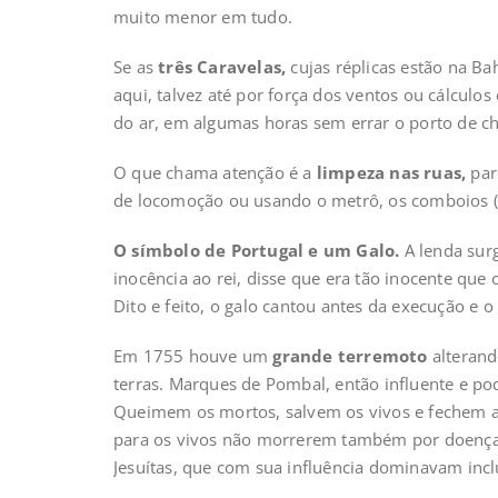
muito menor em tudo.
Se as
três Caravelas,
cujas réplicas estão na B
aqui, talvez até por força dos ventos ou cálculo
do ar, em algumas horas sem errar o porto de c
O que chama atenção é a
limpeza nas ruas,
par
de locomoção ou usando o metrô, os comboios (t
O símbolo de Portugal e um Galo.
A lenda sur
inocência ao rei, disse que era tão inocente que 
Dito e feito, o galo cantou antes da execução e 
Em 1755 houve um
grande terremoto
alterand
terras. Marques de Pombal, então influente e po
Queimem os mortos, salvem os vivos e fechem as
para os vivos não morrerem também por doenças
Jesuítas, que com sua influência dominavam inclu