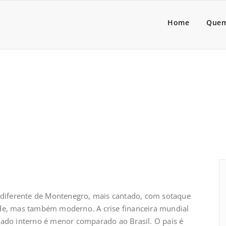
a Lider
dores de pessoas associado
Home
Quem
diferente de Montenegro, mais cantado, com sotaque
ade, mas também moderno. A crise financeira mundial
cado interno é menor comparado ao Brasil. O país é