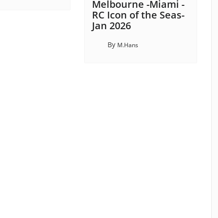
Melbourne -Miami -
RC Icon of the Seas-
Jan 2026
By
M.Hans