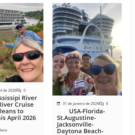
il de 2026
0
sissipi River
River Cruise
31 de janeiro de 2026
0
USA-Florida-
leans to
St.Augustine-
s April 2026
Jacksonville-
Daytona Beach-
Hans