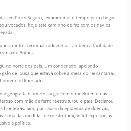
ahia, em Porto Seguro, levaram muito tempo para chegar
s equivocados, hoje este caminho de faz com os navios
hegada.
ques, metrô, terminal rodoviário. Também a facilidade
rens) ou ônibus.
giu no norte dos país. Um condenado, apelando
o galo de lousa que estava sobre a mesa do rei cantaria.
o homem foi libertado.
o a geografia e um rio surgiu com o movimento das
deroso com mão de ferro reestruturou o país. Declarou:
 fronteiras. Sim, por causa da epidemia de doenças,
. Uma das medidas de reestruturação foi expulsar os
sive a política.