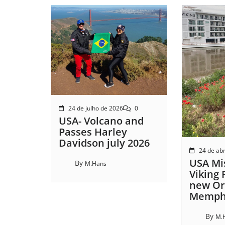
24 de julho de 2026
0
USA- Volcano and
Passes Harley
Davidson july 2026
24 de abr
USA Mis
By
M.Hans
Viking 
new Or
Memphi
By
M.