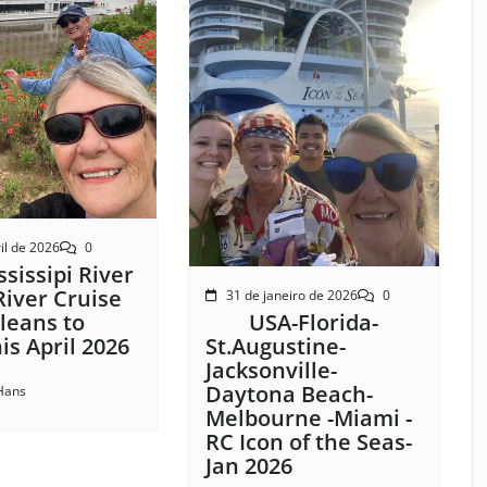
il de 2026
0
sissipi River
River Cruise
31 de janeiro de 2026
0
USA-Florida-
leans to
St.Augustine-
s April 2026
Jacksonville-
Daytona Beach-
Hans
Melbourne -Miami -
RC Icon of the Seas-
Jan 2026