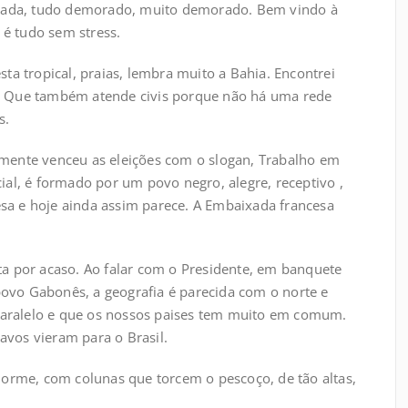
trada, tudo demorado, muito demorado. Bem vindo à
 é tudo sem stress.
sta tropical, praias, lembra muito a Bahia. Encontrei
ar. Que também atende civis porque não há uma rede
s.
ente venceu as eleições com o slogan, Trabalho em
al, é formado por um povo negro, alegre, receptivo ,
esa e hoje ainda assim parece. A Embaixada francesa
sta por acaso. Ao falar com o Presidente, em banquete
 povo Gabonês, a geografia é parecida com o norte e
 paralelo e que os nossos paises tem muito em comum.
ravos vieram para o Brasil.
norme, com colunas que torcem o pescoço, de tão altas,