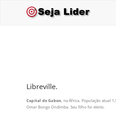
Skip
to
Sej
Treina
content
Libreville.
Libreville.
Capital do Gabon
, na África. População atual 
Omar Bongo Ondimba. Seu filho foi eleito.