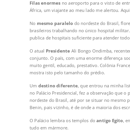
Filas enormes
no aeroporto para o visto de en
África, um viajante ao meu lado me alertou. Aqui
No
mesmo paralelo
do nordeste do Brasil, flore
brasileiros trabalhando no único hospital milit
publica de hospitais suficiente para atender todo
O atual
Presidente
Ali Bongo Ondimba, recentem
conjunto. O país, com uma enorme diferença soci
muito gentil, educado, prestativo. Colônia Franc
mostra isto pelo tamanho do prédio.
Um
destino diferente
, que entrou na minha li
no Palácio Presidencial, fez a observação que o
nordeste do Brasil, até por se situar no mesmo
Benin, pais vizinho, é de onde a maioria dos esc
O Palácio lembra os templos do
antigo Egito
, e
tudo em mármore.