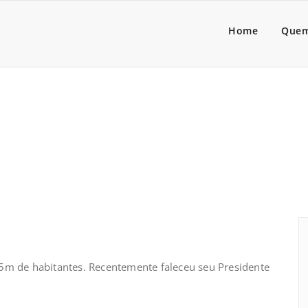
a Lider
dores de pessoas associado
Home
Quem
1,5m de habitantes. Recentemente faleceu seu Presidente