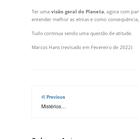
Ter uma
visão geral do Planeta
, agora com part
entender melhor as etnias e como conseqüência,
Tudo continua sendo uma questão de atitude.
Marcos Hans (revisado em Fevereiro de 2022)
Navegação
Previous
de
Mistérios…
Post