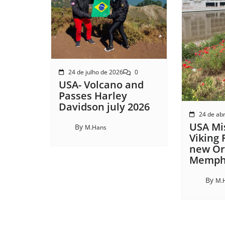
24 de julho de 2026
0
USA- Volcano and
Passes Harley
Davidson july 2026
24 de abr
USA Mis
By
M.Hans
Viking 
new Or
Memphi
By
M.