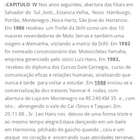
-CAPITULO IV
Nos anos seguintes, abertura das filiais em
Salvador do Sul ,Ivoti, ,Estancia Velha, Novo Hamburgo,
Portão, Montenegro ,Nova Hartz, São Jose do Hortencio.
Em
1980
recebeu um Trofei da Stihl como um dos 10
maiores revendedores de Moto Serras e também uma
viagem a Alemanha, visitando a matriz da Stihl. Em
1982
foi nomeado concessionário das Motocicletas Yamaha,
empresa gerenciado pelo sócio Luiz Hans. Em
1983,
recebeu do diploma dos Cursos Dale Carnegie, curso de
comunicação eficaz e relações humanas, sinalizando que
nunca é tarde para voltar a estudar. Em
1988
iniciou-se a
comercialização dos tratores Yanmar 4 rodas, com
abertura de Loja em Montenegro na RS 240 KM 35 .e , com
isto , abrangendo o vale do Cai /Sinos e Taquari..Em
20.11.88 , Sr. Leo Hans nos deixou de uma forma triste e
ao mesmo tempo alegre.Estava dançando em um baile
em Harmonia, pilchado de gaúcho quando , caiu e um
ataque no coração e encerrando suas atividades terrenas.