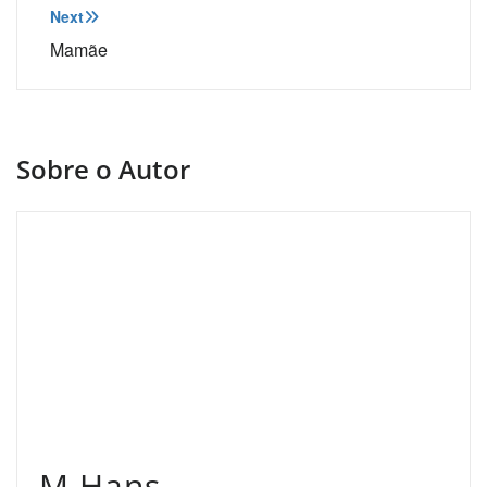
Post
Next
Mamãe
Sobre o Autor
M.Hans