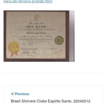
hans-de-ferreiro-grande.html
Navegação
Previous
de
Brasil Shriners Clube Espirito Santo. 22042012