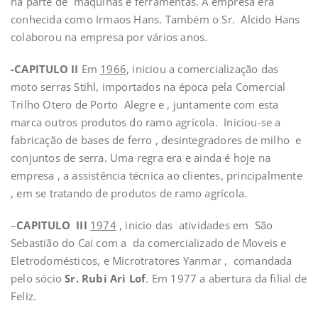
na parte de maquinas e ferramentas. A empresa era
conhecida como Irmaos Hans. Também o Sr. Alcido Hans
colaborou na empresa por vários anos.
-CAPITULO II
Em
1966
, iniciou a comercialização das
moto serras Stihl, importados na época pela Comercial
Trilho Otero de Porto Alegre e , juntamente com esta
marca outros produtos do ramo agrícola. Iniciou-se a
fabricação de bases de ferro , desintegradores de milho e
conjuntos de serra. Uma regra era e ainda é hoje na
empresa , a assistência técnica ao clientes, principalmente
, em se tratando de produtos de ramo agrícola.
–
CAPITULO III
1974
, inicio das atividades em São
Sebastião do Cai com a da comercializado de Moveis e
Eletrodomésticos, e Microtratores Yanmar , comandada
pelo sócio
Sr. Rubi Ari Lof
. Em 1977 a abertura da filial de
Feliz.