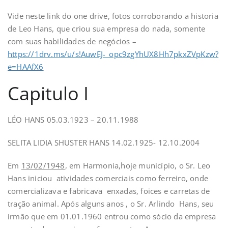
Vide neste link do one drive, fotos corroborando a historia
de Leo Hans, que criou sua empresa do nada, somente
com suas habilidades de negócios –
https://1drv.ms/u/s!AuwEJ-_opc9zgYhUX8Hh7pkxZVpKzw?
e=HAAfX6
Capitulo I
LÉO HANS 05.03.1923 – 20.11.1988
SELITA LIDIA SHUSTER HANS 14.02.1925- 12.10.2004
Em
13/02/1948
, em Harmonia,hoje município, o Sr. Leo
Hans iniciou atividades comerciais como ferreiro, onde
comercializava e fabricava enxadas, foices e carretas de
tração animal. Após alguns anos , o Sr. Arlindo Hans, seu
irmão que em 01.01.1960 entrou como sócio da empresa