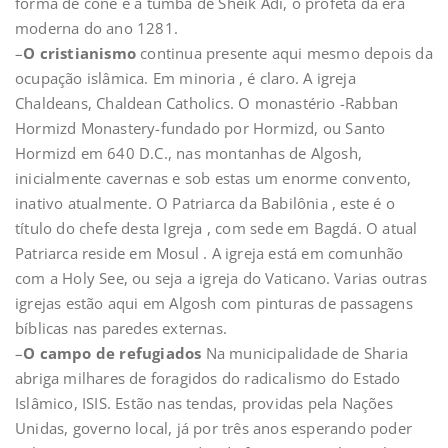
forma de cone e a tumba de Sheik Adi, o profeta da era
moderna do ano 1281.
–
O cristianismo
continua presente aqui mesmo depois da
ocupação islâmica. Em minoria , é claro. A igreja
Chaldeans, Chaldean Catholics. O monastério -Rabban
Hormizd Monastery-fundado por Hormizd, ou Santo
Hormizd em 640 D.C., nas montanhas de Algosh,
inicialmente cavernas e sob estas um enorme convento,
inativo atualmente. O Patriarca da Babilônia , este é o
título do chefe desta Igreja , com sede em Bagdá. O atual
Patriarca reside em Mosul . A igreja está em comunhão
com a Holy See, ou seja a igreja do Vaticano. Varias outras
igrejas estão aqui em Algosh com pinturas de passagens
bíblicas nas paredes externas.
–
O campo de refugiados
Na municipalidade de Sharia
abriga milhares de foragidos do radicalismo do Estado
Islâmico, ISIS. Estão nas tendas, providas pela Nações
Unidas, governo local, já por três anos esperando poder