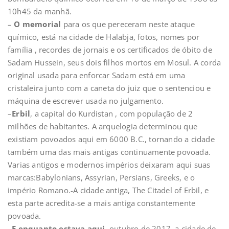
10h45 da manhã.
–
O memorial
para os que pereceram neste ataque
químico, está na cidade de Halabja, fotos, nomes por
família , recordes de jornais e os certificados de óbito de
Sadam Hussein, seus dois filhos mortos em Mosul. A corda
original usada para enforcar Sadam está em uma
cristaleira junto com a caneta do juiz que o sentenciou e
máquina de escrever usada no julgamento.
–
Erbil
, a capital do Kurdistan , com população de 2
milhões de habitantes. A arquelogia determinou que
existiam povoados aqui em 6000 B.C., tornando a cidade
também uma das mais antigas continuamente povoada.
Varias antigos e modernos impérios deixaram aqui suas
marcas:Babylonians, Assyrian, Persians, Greeks, e o
império Romano.-A cidade antiga, The Citadel of Erbil, e
esta parte acredita-se a mais antiga constantemente
povoada.
–
E enquanto estava aqui
, outubro de 2017, a cidade de