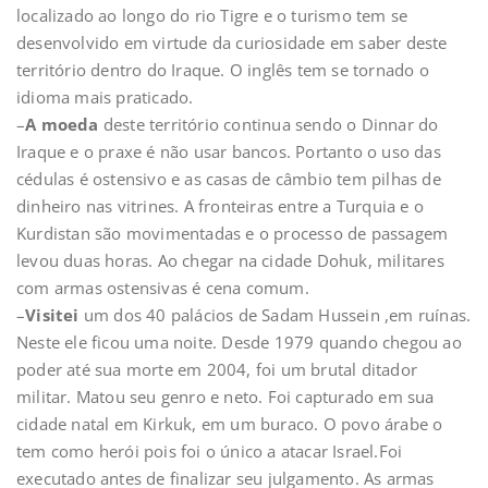
localizado ao longo do rio Tigre e o turismo tem se
desenvolvido em virtude da curiosidade em saber deste
território dentro do Iraque. O inglês tem se tornado o
idioma mais praticado.
–
A moeda
deste território continua sendo o Dinnar do
Iraque e o praxe é não usar bancos. Portanto o uso das
cédulas é ostensivo e as casas de câmbio tem pilhas de
dinheiro nas vitrines. A fronteiras entre a Turquia e o
Kurdistan são movimentadas e o processo de passagem
levou duas horas. Ao chegar na cidade Dohuk, militares
com armas ostensivas é cena comum.
–
Visitei
um dos 40 palácios de Sadam Hussein ,em ruínas.
Neste ele ficou uma noite. Desde 1979 quando chegou ao
poder até sua morte em 2004, foi um brutal ditador
militar. Matou seu genro e neto. Foi capturado em sua
cidade natal em Kirkuk, em um buraco. O povo árabe o
tem como herói pois foi o único a atacar Israel.Foi
executado antes de finalizar seu julgamento. As armas