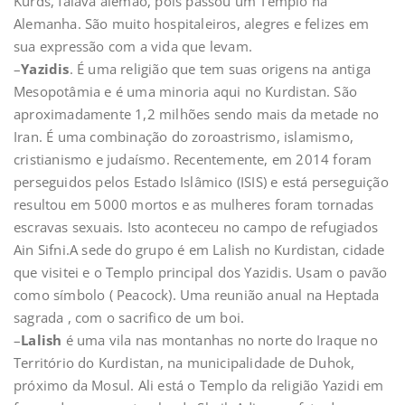
Kurds, falava alemão, pois passou um Templo na
Alemanha. São muito hospitaleiros, alegres e felizes em
sua expressão com a vida que levam.
–
Yazidis
. É uma religião que tem suas origens na antiga
Mesopotâmia e é uma minoria aqui no Kurdistan. São
aproximadamente 1,2 milhões sendo mais da metade no
Iran. É uma combinação do zoroastrismo, islamismo,
cristianismo e judaísmo. Recentemente, em 2014 foram
perseguidos pelos Estado Islâmico (ISIS) e está perseguição
resultou em 5000 mortos e as mulheres foram tornadas
escravas sexuais. Isto aconteceu no campo de refugiados
Ain Sifni.A sede do grupo é em Lalish no Kurdistan, cidade
que visitei e o Templo principal dos Yazidis. Usam o pavão
como símbolo ( Peacock). Uma reunião anual na Heptada
sagrada , com o sacrifico de um boi.
–
Lalish
é uma vila nas montanhas no norte do Iraque no
Território do Kurdistan, na municipalidade de Duhok,
próximo da Mosul. Ali está o Templo da religião Yazidi em