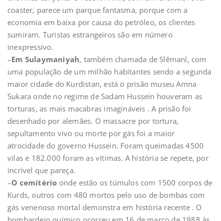
coaster, parece um parque fantasma, porque com a
economia em baixa por causa do petróleo, os clientes
sumiram. Turistas estrangeiros são em número
inexpressivo.
–
Em Sulaymaniyah
, também chamada de Slêmanî, com
uma população de um milhão habitantes sendo a segunda
maior cidade do Kurdistan, está o prisão museu Amna
Sukara onde no regime de Sadam Hussein houveram as
torturas, as mais macabras imagináveis . A prisão foi
desenhado por alemães. O massacre por tortura,
sepultamento vivo ou morte por gás foi a maior
atrocidade do governo Hussein. Foram queimadas 4500
vilas e 182.000 foram as vítimas. A história se repete, por
incrível que pareça.
–
O cemitério
onde estão os túmulos com 1500 corpos de
Kurds, outros com 480 mortos pelo uso de bombas com
gás venenoso mortal demonstra em história recente . O
bombardeio químico ocorreu em 16 de março de 1988 às