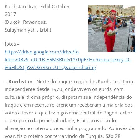
Kurdistan -Iraq- Erbil October
2017
(Dukok, Rawanduz,
Sulaymaniyah , Erbil)
fotos –
https://drive.google.com/drive/fo
lders/0Bz9_qUt1B-ERM3RfdG1YY0pFZHc?resourcekey=0-
iv6HlOSTjYXVzGrRXmzU1Q&usp=sharing
–
Kurdistan
, Norte do Iraque, nação dos Kurds, território
independente desde 1970, onde vivem os Kurds, com
cultura e idioma próprio, disputam sua independência do
Iraque e em recente referendum receberam a maioria dos
votos a favor o que fez o governo central de Bagdá fechar
o aeroporto da principal cidade, Erbil, provocando
alteração no roteiro que eu tinha programado. Ao invés de
voar, fiz o roteiro por terra vindo da Turquia. São 28