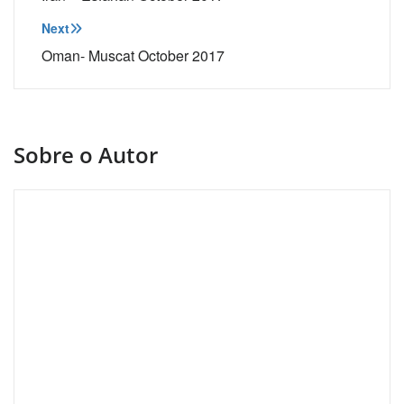
de
Post
Next
Oman- Muscat October 2017
Sobre o Autor