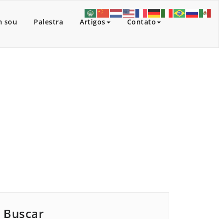
 sou
Palestra
Artigos
Contato
Início
/
Artigos
/
 Estado do Pará fev 2015 -In Deo Fiducia Nostra
Buscar