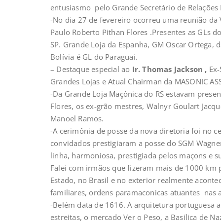
entusiasmo pelo Grande Secretário de Relações E
-No dia 27 de fevereiro ocorreu uma reunião d
Paulo Roberto Pithan Flores .Presentes as GLs do
SP. Grande Loja da Espanha, GM Oscar Ortega, da
Bolívia é GL do Paraguai.
– Destaque especial ao
Ir. Thomas Jackson ,
Ex-
Grandes Lojas e Atual Chairman da MASONIC AS
-Da Grande Loja Maçônica do RS estavam present
Flores, os ex-grão mestres, Walnyr Goulart Jacque
Manoel Ramos.
-A cerimônia de posse da nova diretoria foi no 
convidados prestigiaram a posse do SGM Wagner 
linha, harmoniosa, prestigiada pelos maçons e su
Falei com irmãos que fizeram mais de 1000 km pa
Estado, no Brasil e no exterior realmente acon
familiares, ordens paramaconicas atuantes nas 
-Belém data de 1616. A arquitetura portuguesa ai
estreitas, o mercado Ver o Peso, a Basílica de N