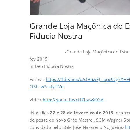
Grande Loja Maçônica do Es
Fiducia Nostra
-Grande Loja Maçônica do Estado 
fev 2015
In Deo Fiducia Nostra
Fotos –
https://1drv.ms/u/s!AuwEJ-_opc9zg7YH
CiSh_w?e=IyiTVe
Video-
http://youtu.be/cH7ftvwX03A
-Nos dias
27 e 28 de fevereiro de 2015
ocorreu
de posse do novo Grão Mestre , SGM Wagner Spi
convidado pelo SGM Jose Nazareno Nogueira.(
ht