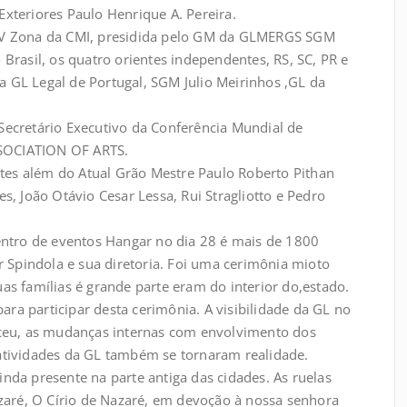
xteriores Paulo Henrique A. Pereira.
a V Zona da CMI, presidida pelo GM da GLMERGS SGM
 Brasil, os quatro orientes independentes, RS, SC, PR e
 GL Legal de Portugal, SGM Julio Meirinhos ,GL da
Secretário Executivo da Conferência Mundial de
SOCIATION OF ARTS.
es além do Atual Grão Mestre Paulo Roberto Pithan
s, João Otávio Cesar Lessa, Rui Stragliotto e Pedro
centro de eventos Hangar no dia 28 é mais de 1800
Spindola e sua diretoria. Foi uma cerimônia mioto
as famílias é grande parte eram do interior do,estado.
ra participar desta cerimônia. A visibilidade da GL no
teceu, as mudanças internas com envolvimento dos
atividades da GL também se tornaram realidade.
nda presente na parte antiga das cidades. As ruelas
azaré, O Círio de Nazaré, em devoção à nossa senhora