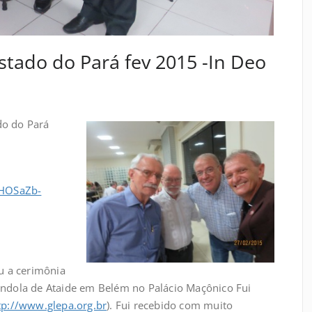
tado do Pará fev 2015 -In Deo
do Pará
FHOSaZb-
 a cerimônia
ndola de Ataide em Belém no Palácio Maçônico Fui
tp://www.glepa.org.br
). Fui recebido com muito