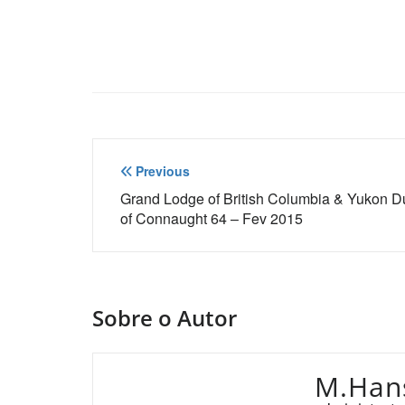
Navegação
Previous
de
Grand Lodge of British Columbia & Yukon D
of Connaught 64 – Fev 2015
Post
Sobre o Autor
M.Han