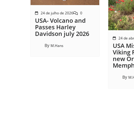
24 de julho de 2026
0
USA- Volcano and
Passes Harley
Davidson july 2026
24 de abr
USA Mis
By
M.Hans
Viking 
new Or
Memphi
By
M.