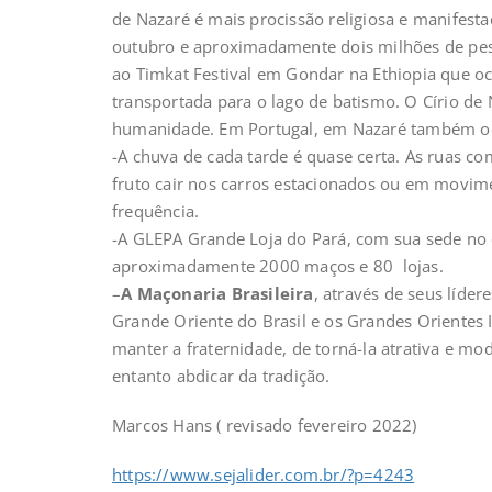
de Nazaré é mais procissão religiosa e manifest
outubro e aproximadamente dois milhões de pes
ao Timkat Festival em Gondar na Ethiopia que oc
transportada para o lago de batismo. O Círio de
humanidade. Em Portugal, em Nazaré também oco
-A chuva de cada tarde é quase certa. As ruas c
fruto cair nos carros estacionados ou em movi
frequência.
-A GLEPA Grande Loja do Pará, com sua sede no 
aproximadamente 2000 maços e 80 lojas.
–
A Maçonaria Brasileira
, através de seus líder
Grande Oriente do Brasil e os Grandes Oriente
manter a fraternidade, de torná-la atrativa e m
entanto abdicar da tradição.
Marcos Hans ( revisado fevereiro 2022)
https://www.sejalider.com.br/?p=4243