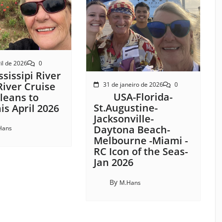
il de 2026
0
sissipi River
River Cruise
31 de janeiro de 2026
0
USA-Florida-
leans to
St.Augustine-
s April 2026
Jacksonville-
Daytona Beach-
Hans
Melbourne -Miami -
RC Icon of the Seas-
Jan 2026
By
M.Hans