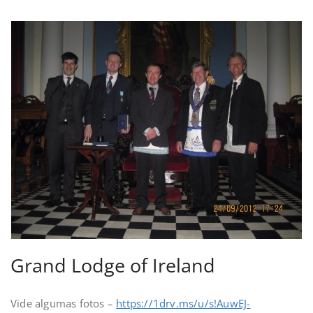
Grand Lodge of Ireland
Vide algumas fotos –
https://1drv.ms/u/s!AuwEJ-