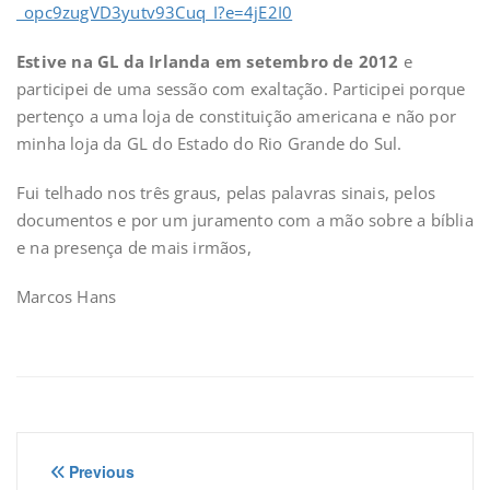
_opc9zugVD3yutv93Cuq_I?e=4jE2I0
Estive na GL da Irlanda em setembro de 2012
e
participei de uma sessão com exaltação. Participei porque
pertenço a uma loja de constituição americana e não por
minha loja da GL do Estado do Rio Grande do Sul.
Fui telhado nos três graus, pelas palavras sinais, pelos
documentos e por um juramento com a mão sobre a bíblia
e na presença de mais irmãos,
Marcos Hans
Navegação
Previous