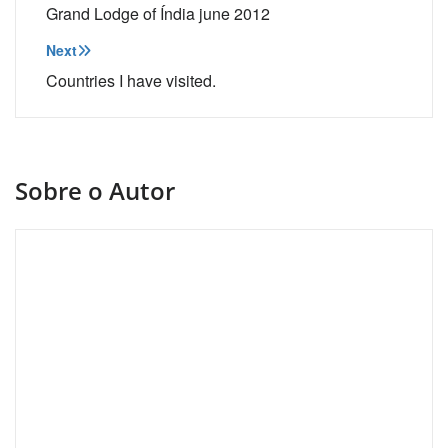
de
Grand Lodge of Índia june 2012
Post
Next
Countries I have visited.
Sobre o Autor